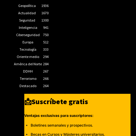
Geopolítica
1936
Actualidad
1670
Seguridad
1300
Inteligencia
941
Ciberseguridad
750
Europa
512
Tecnología
333
Oriente medio
294
América del Norte
284
DDHH
267
Terrorismo
266
Destacado
264
📩Suscríbete gratis
Ventajas exclusivas para suscriptores:
Boletines semanales y prospectivos.
Becas en Cursos y Másteres universitarios.