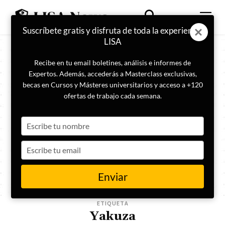
Suscríbete gratis y disfruta de toda la experiencia
LISA
Recibe en tu email boletines, análisis e informes de
Expertos. Además, accederás a Masterclass exclusivas,
becas en Cursos y Másteres universitarios y acceso a +120
ofertas de trabajo cada semana.
Type
your
name
Type
your
email
Enviar
ETIQUETA
Yakuza