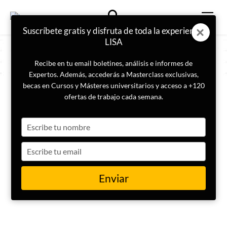
Suscríbete gratis y disfruta de toda la experiencia
LISA
Recibe en tu email boletines, análisis e informes de
Expertos. Además, accederás a Masterclass exclusivas,
becas en Cursos y Másteres universitarios y acceso a +120
COLABORADOR
ofertas de trabajo cada semana.
Paula Gómez Moñiz
Type
your
name
Type
your
email
Enviar