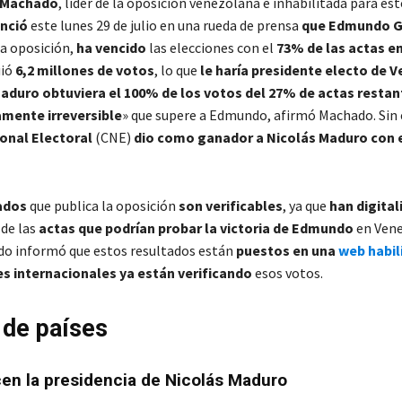
a Machado
, líder de la oposición venezolana e inhabilitada para es
nció
este lunes 29 de julio en una rueda de prensa
que Edmundo G
la oposición,
ha vencido
las elecciones con el
73% de las actas e
uió
6,2 millones
de votos
, lo que
le haría presidente electo de 
duro obtuviera el 100% de los votos del 27% de actas restan
ente irreversible
» que supere a Edmundo, afirmó Machado. Sin
onal Electoral
(CNE)
dio como ganador a Nicolás Maduro con 
ados
que publica la oposición
son verificables
, ya que
han digital
de las
actas que podrían probar la victoria de Edmundo
en Vene
o informó que estos resultados están
puestos en una
web habil
es internacionales ya están verificando
esos votos.
 de países
n la presidencia de Nicolás Maduro