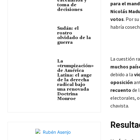
escenarios y
para el mand
toma de
decisiones
Nicolás Mad
votos
. Por su
habría cosech
Sudán: el
rostro
olvidado de la
guerra
La cuestión r
La
«trumpización»
muchos paíse
de América
debido a la
vi
Latina: el auge
de la derecha
oposición
ant
radical bajo
una renovada
recuento
de 
Doctrina
electorales, 
Monroe
chavista.
Resulta