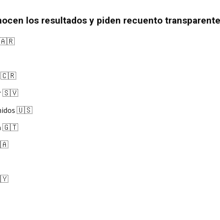
ocen los resultados y piden recuento transparent
🇦🇷
 🇨🇷
r 🇸🇻
idos 🇺🇸
 🇬🇹
🇦
🇾