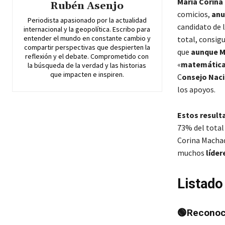
María Corin
Rubén Asenjo
comicios,
anu
Periodista apasionado por la actualidad
candidato de 
internacional y la geopolítica. Escribo para
entender el mundo en constante cambio y
total, consig
compartir perspectivas que despierten la
que
aunque Ma
reflexión y el debate. Comprometido con
«
matemáticam
la búsqueda de la verdad y las historias
que impacten e inspiren.
C
onsejo Naci
los apoyos.
Estos result
73% del total 
Corina Machad
muchos
líder
Listado
🟢Reconoce