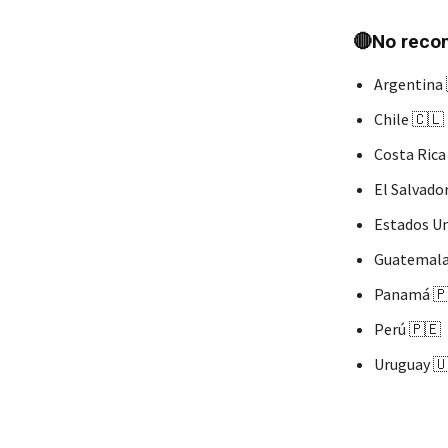
🔴No recon
Argentina 
Chile 🇨🇱
Costa Rica
El Salvado
Estados Un
Guatemala
Panamá 
Perú 🇵🇪
Uruguay 