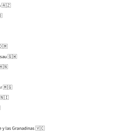
 🇦🇿
🇴
🇩🇲
sau 🇬🇼
🇭🇳
r 🇲🇬
🇳🇮

e y las Granadinas 🇻🇨