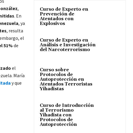
tos
onzález
,
Curso de Experto en
Prevención de
mitidas
. En
Atentados con
Venezuela
, ya
Explosivos
tes
, resulta
 embargo, el
Curso de Experto en
Análisis e Investigación
el 51%
de
del Narcoterrorismo
izado
el
Curso sobre
Protocolos de
zuela. María
Autoprotección en
itada
y que
Atentados Terroristas
Yihadistas
Curso de Introducción
al Terrorismo
Yihadista con
Protocolos de
Autoprotección