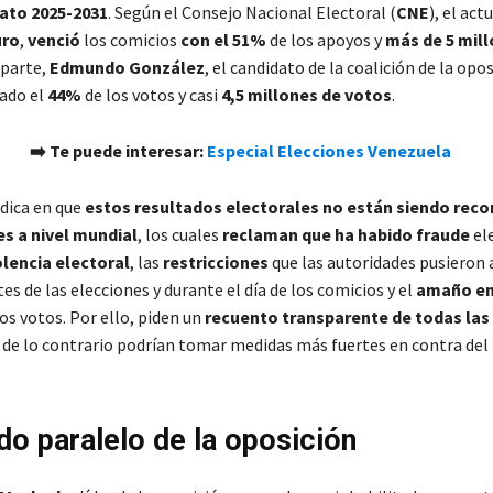
ato 2025-2031
. Según el Consejo Nacional Electoral (
CNE
), el actu
uro
,
venció
los comicios
con el 51%
de los apoyos y
más de 5 mill
 parte,
Edmundo González
, el candidato de la coalición de la opos
ado el
44%
de los votos y casi
4,5 millones de votos
.
➡️ Te puede interesar:
Especial Elecciones Venezuela
adica en que
estos resultados electorales no están siendo reco
s a nivel mundial
, los cuales
reclaman que ha habido fraude
el
olencia electoral
, las
restricciones
que las autoridades pusieron a
es de las elecciones y durante el día de los comicios y el
amaño en
los votos. Por ello, piden un
recuento transparente de todas las
o de lo contrario podrían tomar medidas más fuertes en contra de
do paralelo de la oposición