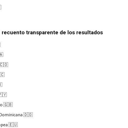

 recuento transparente de los resultados

🇦
🇨🇴
🇨
🇽
🇵🇾
o 🇬🇧
 Dominicana 🇩🇴
opea 🇪🇺