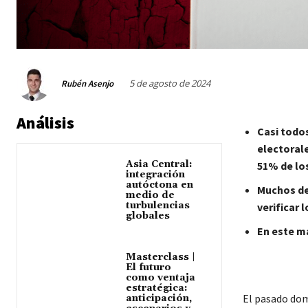
5 de agosto de 2024
Rubén Asenjo
Análisis
Casi todos
electorale
Asia Central:
51% de lo
integración
autóctona en
Muchos de
medio de
turbulencias
verificar 
globales
En este ma
Masterclass |
El futuro
como ventaja
estratégica:
El pasado do
anticipación,