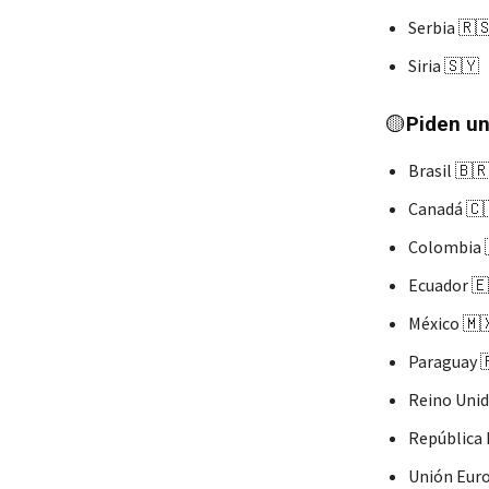
Serbia 🇷
Siria 🇸🇾
🟡
Piden un
Brasil 🇧
Canadá 🇨
Colombia 
Ecuador 
México 🇲
Paraguay 
Reino Unid
República
Unión Eur