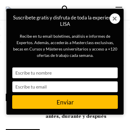
Suscríbete gratis y disfruta de toda la experiencia
LISA
Recibe en tu email boletines, análisis e informes de
Expertos. Además, accederás a Masterclass exclusivas,
becas en Cursos y Másteres universitarios y acceso a +120
ETIQUETA
Destacado_Portada_Horizontal
ofertas de trabajo cada semana.
Type
Las ONG que LISA Institute
recomienda para donar dinero
your
a Venezuela
name
Type
your
TERREMOTO
email
VENEZUELA
Enviar
Cómo actuar ante un
terremoto: guía completa
antes, durante y después