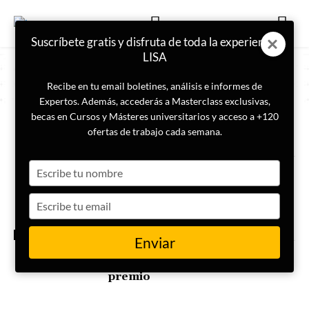
Suscríbete gratis y disfruta de toda la experiencia
LISA
Recibe en tu email boletines, análisis e informes de
Expertos. Además, accederás a Masterclass exclusivas,
becas en Cursos y Másteres universitarios y acceso a +120
ETIQUETA
Destacado_Portada_Horizontal
ofertas de trabajo cada semana.
Type
Masterclass | Técnicas de
análisis de inteligencia que
your
todo analista debe conocer
name
Type
your
email
INTELIGENCIA
Enviar
IMINT Missions #3: retos de
inteligencia de imágenes con
premio