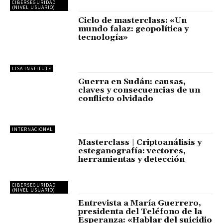
CIBERSEGURIDAD
(NIVEL USUARIO)
Ciclo de masterclass: «Un
mundo falaz: geopolítica y
tecnología»
LISA INSTITUTE
Guerra en Sudán: causas,
claves y consecuencias de un
conflicto olvidado
INTERNACIONAL
Masterclass | Criptoanálisis y
esteganografía: vectores,
herramientas y detección
CIBERSEGURIDAD
(NIVEL USUARIO)
Entrevista a María Guerrero,
presidenta del Teléfono de la
Esperanza: «Hablar del suicidio