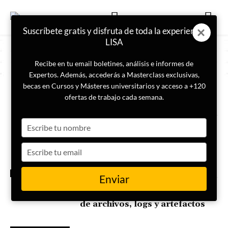
Suscríbete gratis y disfruta de toda la experiencia
LISA
Recibe en tu email boletines, análisis e informes de
Expertos. Además, accederás a Masterclass exclusivas,
becas en Cursos y Másteres universitarios y acceso a +120
ETIQUETA
Destacado_Portada_Horizontal
ofertas de trabajo cada semana.
Type
Masterclass | Operación Red
Adriática: claves criminológicas
your
para entender una
name
Type
investigación transnacional y su
impacto en la seguridad
your
email
CRIMINOLOGÍA
Enviar
Masterclass | Adquisición y
análisis de evidencias: sistemas
de archivos, logs y artefactos