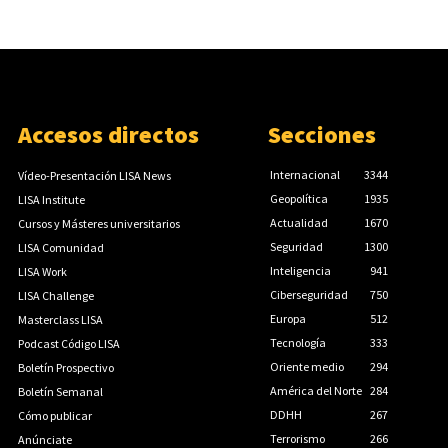
Accesos directos
Secciones
Internacional
3344
Vídeo-Presentación LISA News
Geopolítica
1935
LISA Institute
Actualidad
1670
Cursos y Másteres universitarios
Seguridad
1300
LISA Comunidad
Inteligencia
941
LISA Work
Ciberseguridad
750
LISA Challenge
Europa
512
Masterclass LISA
Tecnología
333
Podcast Código LISA
Oriente medio
294
Boletín Prospectivo
América del Norte
284
Boletín Semanal
DDHH
267
Cómo publicar
Terrorismo
266
Anúnciate