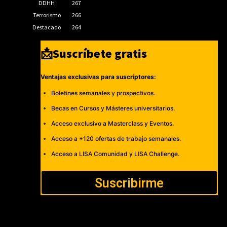
DDHH
267
Terrorismo
266
Destacado
264
📩Suscríbete gratis
Ventajas exclusivas para suscriptores:
Boletines semanales y prospectivos.
Becas en Cursos y Másteres universitarios.
Acceso exclusivo a Masterclass y Eventos.
Acceso a +120 ofertas de trabajo semanales.
Acceso a LISA Comunidad y LISA Challenge.
Suscribirme