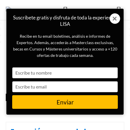
Suscríbete gratis y disfruta de toda la experiencia
LISA
Recibe en tu email boletines, análisis e informes de
Expertos. Además, accederás a Masterclass exclusivas,
becas en Cursos y Másteres universitarios y acceso a +120
ETIQUETA
Abril 2023
ofertas de trabajo cada semana.
Type
Boletín Prospectivo: qué
esperar de abril de 2023
your
name
Type
your
BOLETÍN
email
PROSPECTIVO
Enviar