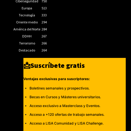
Ciberseguridad
750
Europa
513
Tecnología
333
Oriente medio
294
América del Norte
284
DDHH
267
Terrorismo
266
Destacado
264
📩Suscríbete gratis
Ventajas exclusivas para suscriptores:
Boletines semanales y prospectivos.
Becas en Cursos y Másteres universitarios.
Acceso exclusivo a Masterclass y Eventos.
Acceso a +120 ofertas de trabajo semanales.
Acceso a LISA Comunidad y LISA Challenge.