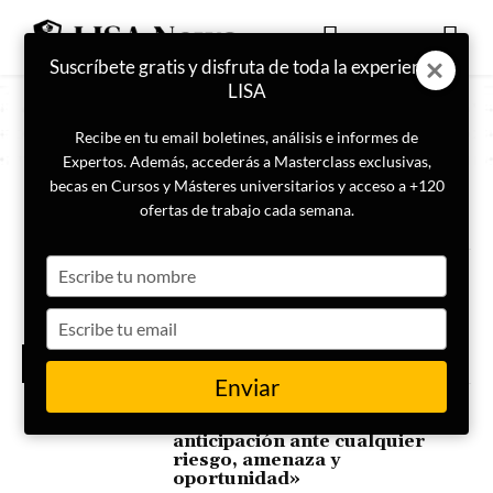
Suscríbete gratis y disfruta de toda la experiencia
LISA
Recibe en tu email boletines, análisis e informes de
Expertos. Además, accederás a Masterclass exclusivas,
becas en Cursos y Másteres universitarios y acceso a +120
ETIQUETA
Actores
ofertas de trabajo cada semana.
Type
Venezuela: mapa de actores
con capacidad real de
your
influencia en el poder
name
Type
your
ESPECIAL
INTERVENCIÓN
email
VENEZUELA
Enviar
Daniel Villegas: «El gran valor
añadido de un Analista es la
anticipación ante cualquier
riesgo, amenaza y
oportunidad»