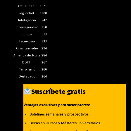
Actualidad
1671
Seguridad
1300
Inteligencia
942
Ciberseguridad
750
Europa
513
Tecnología
333
Oriente medio
294
América del Norte
284
DDHH
267
Terrorismo
266
Destacado
264
Suscríbete gratis
Ventajas exclusivas para suscriptores:
Boletines semanales y prospectivos.
Becas en Cursos y Másteres universitarios.