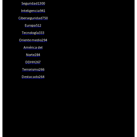
Seguridad
1300
Inteligencia
941
Ciberseguridad
750
Europa
512
Tecnología
333
Oriente medio
294
América del
Norte
284
DDHH
267
Terrorismo
266
Destacado
264
📩Suscríbete gratis
Ventajas exclusivas para suscriptores:
Boletines semanales y prospectivos.
Becas en Cursos y Másteres universitarios.
Acceso exclusivo a Masterclass y Eventos.
Acceso a +120 ofertas de trabajo semanales.
Acceso a LISA Comunidad y LISA Challenge.