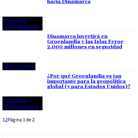
hacia Dinamarca
ESPECIAL
GROENLANDIA
Dinamarca invertirá en
Groenlandia y las Islas Feroe
2.000 millones en seguridad
ACTUALIDAD
¿Por qué Groenlandia es tan
importante para la geopolítica
global (y para Estados Unidos)?
ESPECIAL
GROENLANDIA
1
2
Página 1 de 2