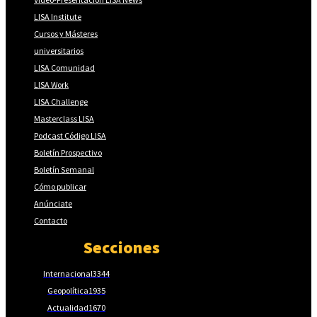
LISA Institute
Cursos y Másteres
universitarios
LISA Comunidad
LISA Work
LISA Challenge
Masterclass LISA
Podcast Código LISA
Boletín Prospectivo
Boletín Semanal
Cómo publicar
Anúnciate
Contacto
Secciones
Internacional
3344
Geopolítica
1935
Actualidad
1670