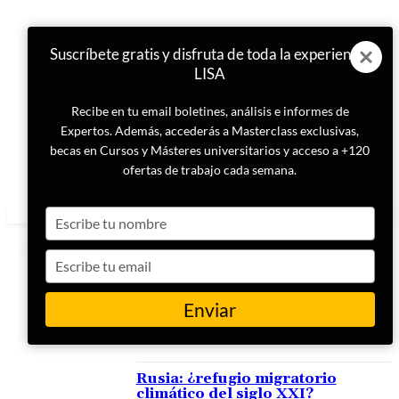
Suscríbete gratis y disfruta de toda la experiencia
LISA
Recibe en tu email boletines, análisis e informes de
Expertos. Además, accederás a Masterclass exclusivas,
becas en Cursos y Másteres universitarios y acceso a +120
ofertas de trabajo cada semana.
Type
your
name
Type
your
email
Enviar
ETIQUETA
Ártico
Rusia: ¿refugio migratorio
climático del siglo XXI?