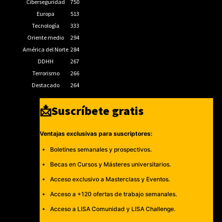
Ciberseguridad
750
Europa
513
Tecnología
333
Oriente medio
294
América del Norte
284
DDHH
267
Terrorismo
266
Destacado
264
📩Suscríbete gratis
Ventajas exclusivas para suscriptores:
Boletines semanales y prospectivos.
Becas en Cursos y Másteres universitarios.
Acceso exclusivo a Masterclass y Eventos.
Acceso a +120 ofertas de trabajo semanales.
Acceso a LISA Comunidad y LISA Challenge.