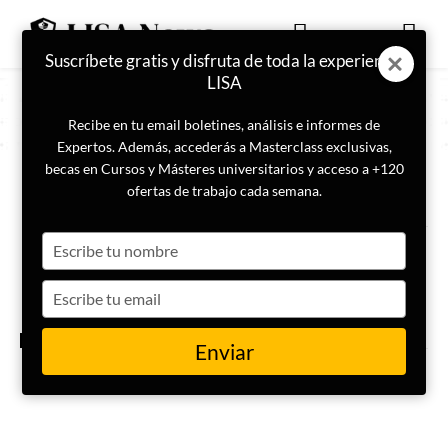
Suscríbete gratis y disfruta de toda la experiencia
LISA
Recibe en tu email boletines, análisis e informes de
Expertos. Además, accederás a Masterclass exclusivas,
becas en Cursos y Másteres universitarios y acceso a +120
ETIQUETA
bandas haití
ofertas de trabajo cada semana.
Type
El primer ministro de Haití
anuncia su dimisión, una vez
your
creado un consejo presidencial
name
Type
de transición
your
email
GEOPOLÍTICA
Enviar
Radiografía de las bandas
criminales en Haití y su futuro