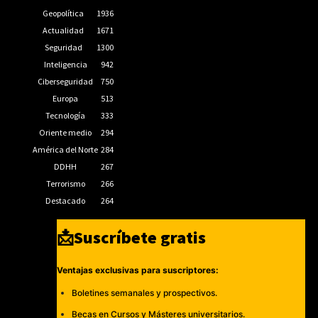
Geopolítica
1936
Actualidad
1671
Seguridad
1300
Inteligencia
942
Ciberseguridad
750
Europa
513
Tecnología
333
Oriente medio
294
América del Norte
284
DDHH
267
Terrorismo
266
Destacado
264
📩Suscríbete gratis
Ventajas exclusivas para suscriptores:
Boletines semanales y prospectivos.
Becas en Cursos y Másteres universitarios.