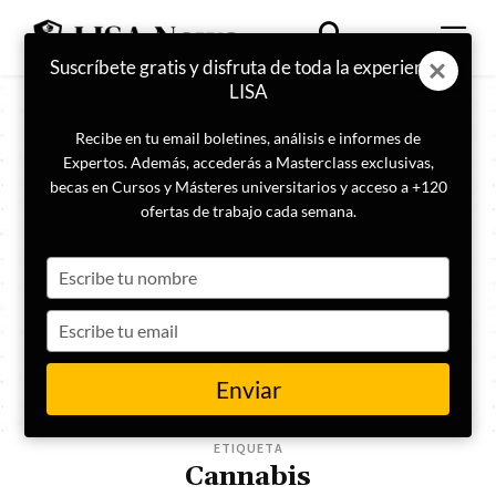
Suscríbete gratis y disfruta de toda la experiencia
LISA
Recibe en tu email boletines, análisis e informes de
Expertos. Además, accederás a Masterclass exclusivas,
becas en Cursos y Másteres universitarios y acceso a +120
ofertas de trabajo cada semana.
Type
your
name
Type
your
email
Enviar
ETIQUETA
Cannabis