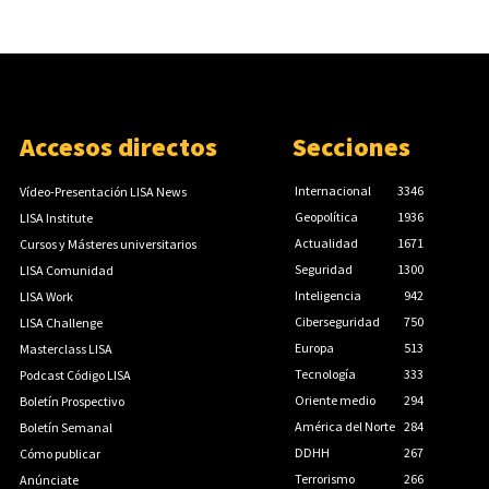
Accesos directos
Secciones
Internacional
3346
Vídeo-Presentación LISA News
Geopolítica
1936
LISA Institute
Actualidad
1671
Cursos y Másteres universitarios
Seguridad
1300
LISA Comunidad
Inteligencia
942
LISA Work
Ciberseguridad
750
LISA Challenge
Europa
513
Masterclass LISA
Tecnología
333
Podcast Código LISA
Oriente medio
294
Boletín Prospectivo
América del Norte
284
Boletín Semanal
DDHH
267
Cómo publicar
Terrorismo
266
Anúnciate