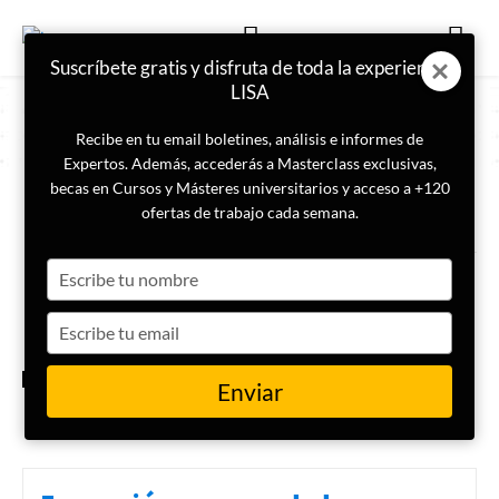
Suscríbete gratis y disfruta de toda la experiencia
LISA
Recibe en tu email boletines, análisis e informes de
Expertos. Además, accederás a Masterclass exclusivas,
becas en Cursos y Másteres universitarios y acceso a +120
ETIQUETA
colectivos vulnerables
ofertas de trabajo cada semana.
Type
Estafas digitales a personas
mayores: cómo reconocerlas y
your
protegerse
name
Type
your
email
CIBERSEGURIDAD
Enviar