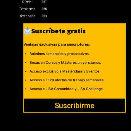
DDHH
267
Terrorismo
266
Destacado
264
Suscríbete gratis
Ventajas exclusivas para suscriptores:
Boletines semanales y prospectivos.
Becas en Cursos y Másteres universitarios.
Acceso exclusivo a Masterclass y Eventos.
Acceso a +120 ofertas de trabajo semanales.
Acceso a LISA Comunidad y LISA Challenge.
Suscribirme