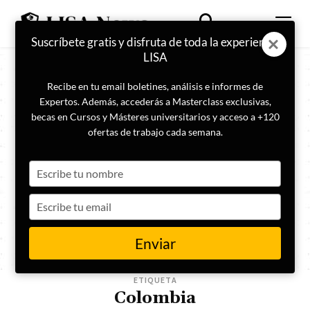
Suscríbete gratis y disfruta de toda la experiencia
LISA
Recibe en tu email boletines, análisis e informes de
Expertos. Además, accederás a Masterclass exclusivas,
becas en Cursos y Másteres universitarios y acceso a +120
ofertas de trabajo cada semana.
Type
your
name
Type
your
email
Enviar
ETIQUETA
Colombia