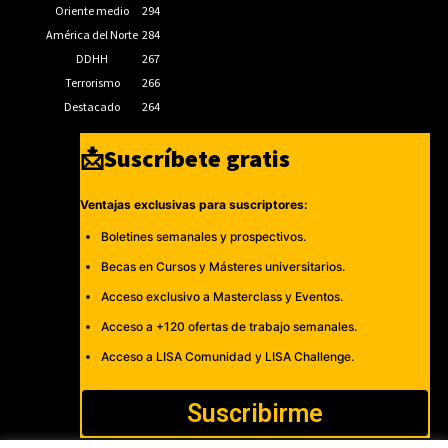
Oriente medio
294
América del Norte
284
DDHH
267
Terrorismo
266
Destacado
264
📩Suscríbete gratis
Ventajas exclusivas para suscriptores:
Boletines semanales y prospectivos.
Becas en Cursos y Másteres universitarios.
Acceso exclusivo a Masterclass y Eventos.
Acceso a +120 ofertas de trabajo semanales.
Acceso a LISA Comunidad y LISA Challenge.
Suscribirme