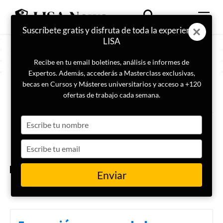
Suscríbete gratis y disfruta de toda la experiencia
LISA
Recibe en tu email boletines, análisis e informes de
Expertos. Además, accederás a Masterclass exclusivas,
becas en Cursos y Másteres universitarios y acceso a +120
ETIQUETA
comportamiento violento
ofertas de trabajo cada semana.
Type
Neurocriminología: qué es,
para qué sirve y los dilemas
your
éticos que plantea
name
Type
your
email
CRIMINOLOGÍA
Enviar