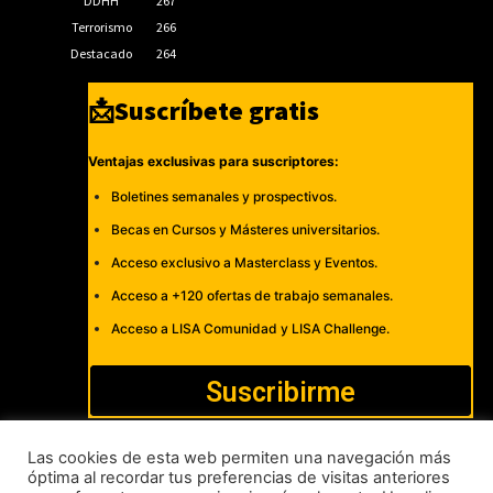
DDHH
267
Terrorismo
266
Destacado
264
📩Suscríbete gratis
Ventajas exclusivas para suscriptores:
Boletines semanales y prospectivos.
Becas en Cursos y Másteres universitarios.
Acceso exclusivo a Masterclass y Eventos.
Acceso a +120 ofertas de trabajo semanales.
Acceso a LISA Comunidad y LISA Challenge.
Suscribirme
Las cookies de esta web permiten una navegación más
óptima al recordar tus preferencias de visitas anteriores