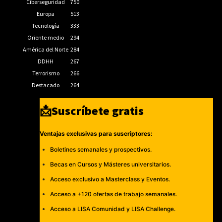
Ciberseguridad
750
Europa
513
Tecnología
333
Oriente medio
294
América del Norte
284
DDHH
267
Terrorismo
266
Destacado
264
📩Suscríbete gratis
Ventajas exclusivas para suscriptores:
Boletines semanales y prospectivos.
Becas en Cursos y Másteres universitarios.
Acceso exclusivo a Masterclass y Eventos.
Acceso a +120 ofertas de trabajo semanales.
Acceso a LISA Comunidad y LISA Challenge.