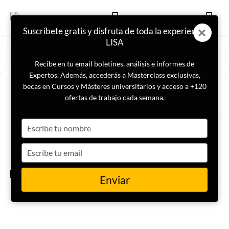
Suscríbete gratis y disfruta de toda la experiencia
LISA
Recibe en tu email boletines, análisis e informes de
Expertos. Además, accederás a Masterclass exclusivas,
becas en Cursos y Másteres universitarios y acceso a +120
ETIQUETA
confianza digital
ofertas de trabajo cada semana.
Type
La custodia de datos como
nueva frontera de la protección
your
digital
name
Type
your
email
CIBERSEGURIDAD
Enviar
Privacidad de datos sin
complicar la vida al usuario