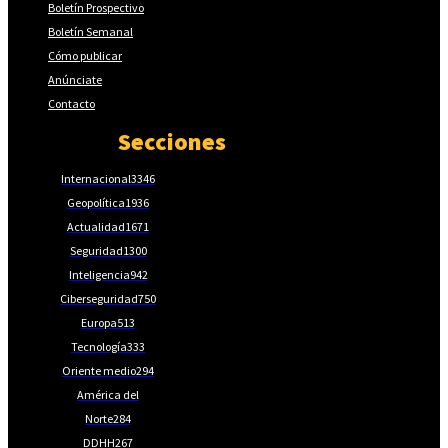
Boletín Prospectivo
Boletín Semanal
Cómo publicar
Anúnciate
Contacto
Secciones
Internacional
3346
Geopolítica
1936
Actualidad
1671
Seguridad
1300
Inteligencia
942
Ciberseguridad
750
Europa
513
Tecnología
333
Oriente medio
294
América del
Norte
284
DDHH
267