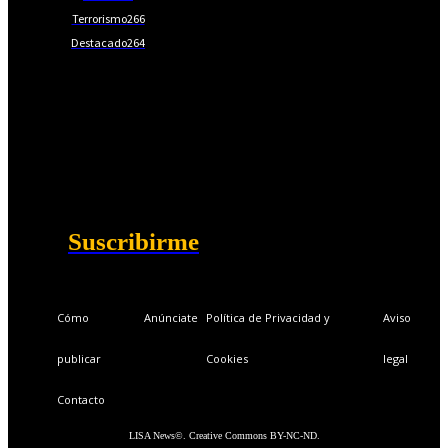
Terrorismo
266
Destacado
264
📩Suscríbete gratis
Ventajas exclusivas para suscriptores:
Boletines semanales y prospectivos.
Becas en Cursos y Másteres universitarios.
Acceso exclusivo a Masterclass y Eventos.
Acceso a +120 ofertas de trabajo semanales.
Acceso a LISA Comunidad y LISA Challenge.
Suscribirme
Cómo
Anúnciate
Política de Privacidad y
Aviso
publicar
Cookies
legal
Contacto
LISA News©. Creative Commons BY-NC-ND.