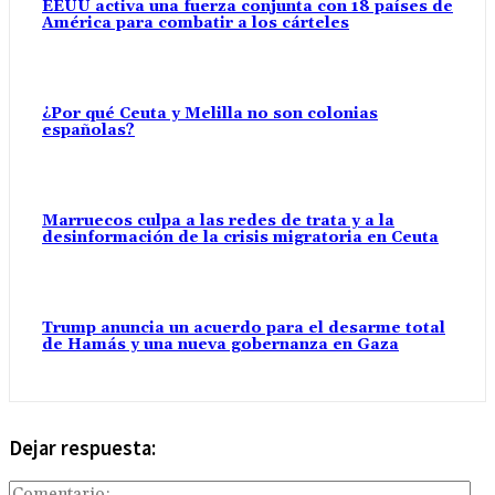
EEUU activa una fuerza conjunta con 18 países de
América para combatir a los cárteles
¿Por qué Ceuta y Melilla no son colonias
españolas?
Marruecos culpa a las redes de trata y a la
desinformación de la crisis migratoria en Ceuta
Trump anuncia un acuerdo para el desarme total
de Hamás y una nueva gobernanza en Gaza
Dejar respuesta:
Com