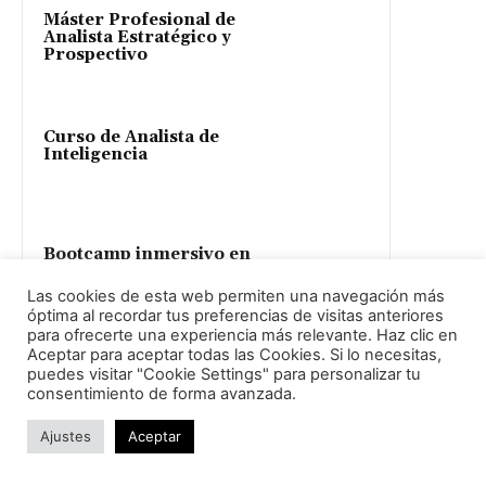
Máster Profesional de
Analista Estratégico y
Prospectivo
Curso de Analista de
Inteligencia
Bootcamp inmersivo en
HUMINT y Virtual
HUMINT
Las cookies de esta web permiten una navegación más
óptima al recordar tus preferencias de visitas anteriores
para ofrecerte una experiencia más relevante. Haz clic en
Aceptar para aceptar todas las Cookies. Si lo necesitas,
Curso de Analista de
puedes visitar "Cookie Settings" para personalizar tu
Inteligencia
consentimiento de forma avanzada.
(Especialización Sesgos
Cognitivos y Esquemas
Ajustes
Aceptar
mentales)