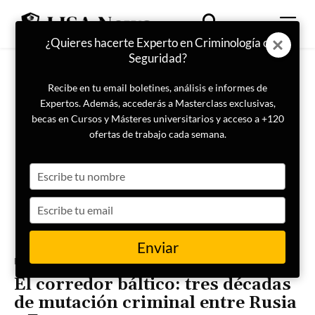
¿Quieres hacerte Experto en Criminología o
Seguridad?
Recibe en tu email boletines, análisis e informes de
Expertos. Además, accederás a Masterclass exclusivas,
becas en Cursos y Másteres universitarios y acceso a +120
ofertas de trabajo cada semana.
Type
your
name
Type
your
email
Enviar
Portada
Criminología
El corredor báltico: tres décadas
de mutación criminal entre Rusia