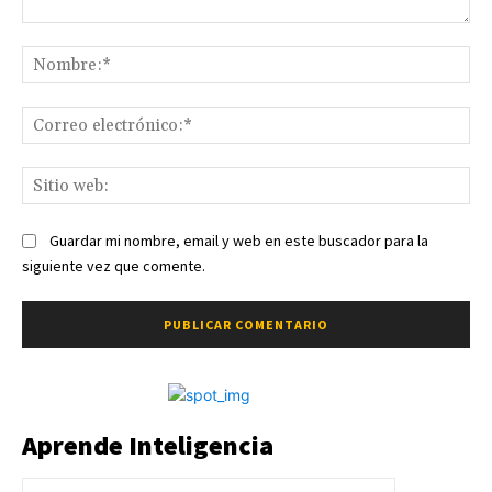
Comentario:
No
Co
ele
Sit
we
Guardar mi nombre, email y web en este buscador para la
siguiente vez que comente.
Aprende Inteligencia