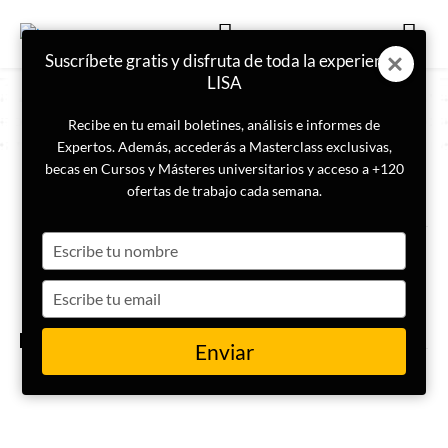
Suscríbete gratis y disfruta de toda la experiencia
LISA
Recibe en tu email boletines, análisis e informes de
Expertos. Además, accederás a Masterclass exclusivas,
becas en Cursos y Másteres universitarios y acceso a +120
ETIQUETA
seguridad europea
ofertas de trabajo cada semana.
Type
El corredor báltico: tres
décadas de mutación criminal
your
entre Rusia y Europa
name
Type
your
email
CRIMINOLOGÍA
Enviar
Las operaciones de influencia
de Rusia en España