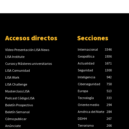
Accesos directos
Secciones
Internacional
3346
Vídeo-Presentación LISA News
Geopolítica
1936
LISA Institute
Actualidad
1671
Cursos y Másteres universitarios
Seguridad
1300
LISA Comunidad
Inteligencia
942
LISA Work
Ciberseguridad
750
LISA Challenge
Europa
513
Masterclass LISA
Tecnología
333
Podcast Código LISA
Oriente medio
294
Boletín Prospectivo
América del Norte
284
Boletín Semanal
DDHH
267
Cómo publicar
Terrorismo
266
Anúnciate