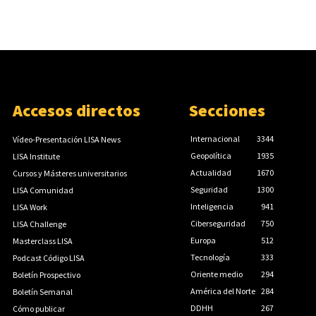
Accesos directos
Secciones
Internacional
3344
Vídeo-Presentación LISA News
Geopolítica
1935
LISA Institute
Actualidad
1670
Cursos y Másteres universitarios
Seguridad
1300
LISA Comunidad
Inteligencia
941
LISA Work
Ciberseguridad
750
LISA Challenge
Europa
512
Masterclass LISA
Tecnología
333
Podcast Código LISA
Oriente medio
294
Boletín Prospectivo
América del Norte
284
Boletín Semanal
DDHH
267
Cómo publicar