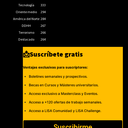
Tecnología
333
Oriente medio
294
América del Norte
284
DDHH
267
Terrorismo
266
Destacado
264
📩Suscríbete gratis
Ventajas exclusivas para suscriptores:
Boletines semanales y prospectivos.
Becas en Cursos y Másteres universitarios.
Acceso exclusivo a Masterclass y Eventos.
Acceso a +120 ofertas de trabajo semanales.
Acceso a LISA Comunidad y LISA Challenge.
Suscribirme