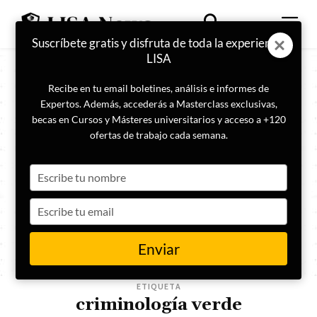
Suscríbete gratis y disfruta de toda la experiencia
LISA
Recibe en tu email boletines, análisis e informes de
Expertos. Además, accederás a Masterclass exclusivas,
becas en Cursos y Másteres universitarios y acceso a +120
ofertas de trabajo cada semana.
Type
your
name
Type
your
email
Enviar
ETIQUETA
criminología verde