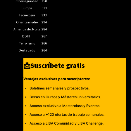
Ciberseguridad
750
Europa
513
Tecnología
333
Oriente medio
294
América del Norte
284
DDHH
267
Terrorismo
266
Destacado
264
📩Suscríbete gratis
Ventajas exclusivas para suscriptores:
Boletines semanales y prospectivos.
Becas en Cursos y Másteres universitarios.
Acceso exclusivo a Masterclass y Eventos.
Acceso a +120 ofertas de trabajo semanales.
Acceso a LISA Comunidad y LISA Challenge.