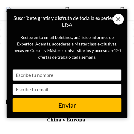
Suscríbete gratis y disfruta de toda la experiencia
LISA
Recibe en tu email boletines, análisis e informes de
Expertos. Además, accederás a Masterclass exclusivas,
becas en Cursos y Másteres universitarios y acceso a +120
ETIQUETA
Cultura de Inteligencia
ofertas de trabajo cada semana.
Type
Cultura de Inteligencia: activo
estratégico para la Seguridad
your
Nacional y la competitividad
name
Type
empresarial
your
email
INTELIGENCIA
Enviar
Similitudes y diferencias de la
cultura de inteligencia entre
China y Europa