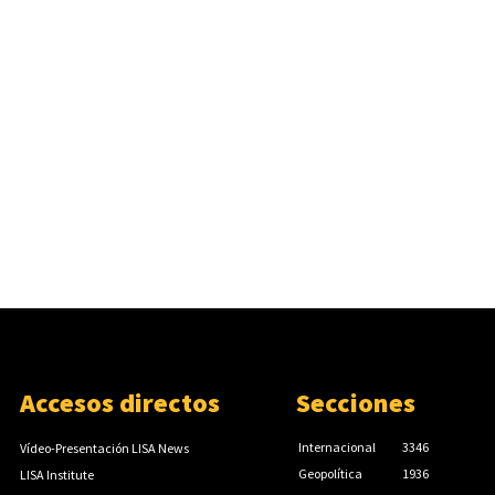
Accesos directos
Secciones
Internacional
3346
Vídeo-Presentación LISA News
Geopolítica
1936
LISA Institute