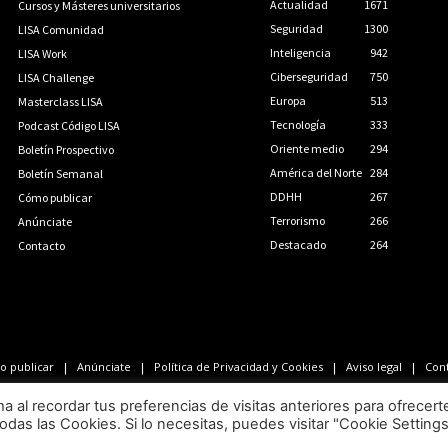
Actualidad
1671
Cursos y Másteres universitarios
Seguridad
1300
LISA Comunidad
Inteligencia
942
LISA Work
Ciberseguridad
750
LISA Challenge
Europa
513
Masterclass LISA
Tecnología
333
Podcast Código LISA
Oriente medio
294
Boletín Prospectivo
América del Norte
284
Boletín Semanal
DDHH
267
Cómo publicar
Terrorismo
266
Anúnciate
Destacado
264
Contacto
 publicar
Anúnciate
Política de Privacidad y Cookies
Aviso legal
Con
LISA News©. Creative Commons BY-NC-ND.
al recordar tus preferencias de visitas anteriores para ofrecert
odas las Cookies. Si lo necesitas, puedes visitar "Cookie Setting