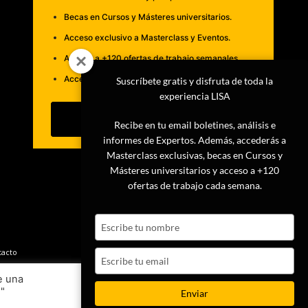
Becas en Cursos y Másteres universitarios.
Acceso exclusivo a Masterclass y Eventos.
Acceso a +120 ofertas de trabajo semanales.
Acceso a LISA Comunidad y LISA Challenge.
Suscríbete gratis y disfruta de toda la
experiencia LISA
Suscribirme
Recibe en tu email boletines, análisis e
informes de Expertos. Además, accederás a
Masterclass exclusivas, becas en Cursos y
Másteres universitarios y acceso a +120
ofertas de trabajo cada semana.
Type
your
name
tacto
Type
your
e una
email
s"
Ajustes
Aceptar
Enviar