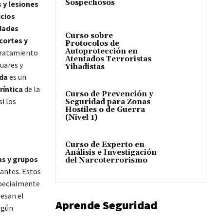
Sospechosos
 y lesiones
icios
dades
Curso sobre
cortes y
Protocolos de
Autoprotección en
tratamiento
Atentados Terroristas
uares y
Yihadistas
ida
es un
ríntica
de la
Curso de Prevención y
i los
Seguridad para Zonas
Hostiles o de Guerra
(Nivel 1)
Curso de Experto en
Análisis e Investigación
s y grupos
del Narcoterrorismo
rantes. Estos
specialmente
iesan el
Aprende Seguridad
egún