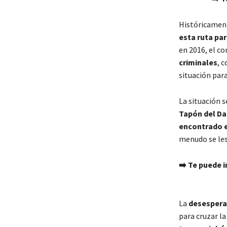
Históricament
esta ruta pa
en 2016, el c
criminales
, 
situación para
La situación 
Tapón del Da
encontrado e
menudo se les
➡️ Te puede 
La
desespera
para cruzar la