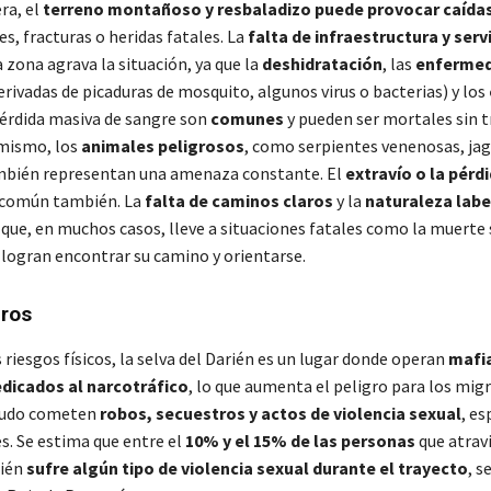
ra, el
terreno montañoso y resbaladizo puede provocar caídas
s, fracturas o heridas fatales. La
falta de infraestructura y serv
 zona agrava la situación, ya que la
deshidratación
, las
enferme
erivadas de picaduras de mosquito, algunos virus o bacterias) y los
érdida masiva de sangre son
comunes
y pueden ser mortales sin 
imismo, los
animales peligrosos
, como serpientes venenosas, jag
mbién representan una amenaza constante
. El
extravío o la pérd
y común también. La
falta de caminos claros
y la
naturaleza labe
que, en muchos casos, lleve a situaciones fatales como la muerte s
logran encontrar su camino y orientarse.
gros
riesgos físicos, la selva del Darién es un lugar donde operan
mafia
edicados al narcotráfico
, lo que aumenta el peligro para los mig
nudo cometen
robos, secuestros y actos de violencia sexual
, e
s. Se estima que entre el
10% y el 15% de las personas
que atrav
rién
sufre algún tipo de violencia sexual durante el trayecto
, s