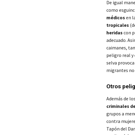
De igual mane
como esguince
médicos
en la
tropicales
(d
heridas
con p
adecuado. As
caimanes, ta
peligro real 
selva provoca 
migrantes no 
Otros peli
Además de los 
criminales d
grupos a me
contra mujere
Tapón del Da