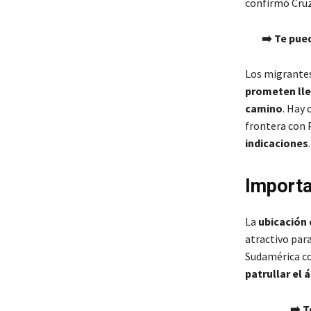
confirmó Cru
➡️ Te pue
Los migrantes
prometen llev
camino
. Hay 
frontera con 
indicaciones
.
Importa
La
ubicación 
atractivo par
Sudamérica c
patrullar el 
➡️ T