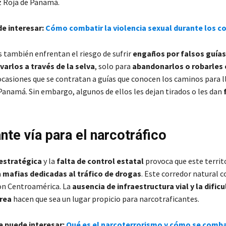
z Roja de Panamá.
de interesar:
Cómo combatir la violencia sexual durante los co
 también enfrentan el riesgo de sufrir
engaños por falsos guías
arlos a través de la selva
, solo para
abandonarlos o robarles 
ocasiones que se contratan a guías que conocen los caminos para ll
Panamá. Sin embargo, algunos de ellos les dejan tirados o les dan
nte vía para el narcotráfico
estratégica
y la
falta de control estatal
provoca que este territ
a
mafias dedicadas al tráfico de drogas
. Este corredor natural 
on Centroamérica. La
ausencia de infraestructura vial y la dific
área
hacen que sea un lugar propicio para narcotraficantes.
e puede interesar:
Qué es el narcoterrorismo y cómo se comb