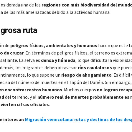
onsiderada una de las
regiones con más biodiversidad del mund
a de las más amenazadas debido a la actividad humana.
igrosa ruta
ón de
peligros físicos, ambientales y humanos
hacen que este te
o de cruzar
. En términos de peligros físicos, el terreno es extr
safiante. La selva es
densa y húmeda
, lo que dificulta la visibilidad
Además, los migrantes deben atravesar
ríos caudalosos
que pued
entinamente, lo que supone un
riesgo de ahogamiento
. Es difíci
ecisa del número de muertes en el Tapón del Darién. Sin embargo
en encontrar restos humanos
. Muchos cuerpos
no logran recup
ad
del terreno, y el
número real de muertes probablemente es
vierten cifras oficiales
.
e interesar:
Migración venezolana: rutas y destinos de los de