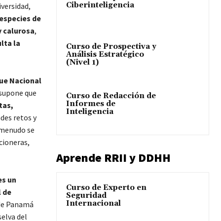
Ciberinteligencia
iversidad,
 especies de
 calurosa
,
ulta la
Curso de Prospectiva y
Análisis Estratégico
(Nivel 1)
que Nacional
o supone que
Curso de Redacción de
Informes de
tas,
Inteligencia
des retos y
 menudo se
icioneras,
Aprende RRII y DDHH
es un
Curso de Experto en
l de
Seguridad
Internacional
 de Panamá
 selva del