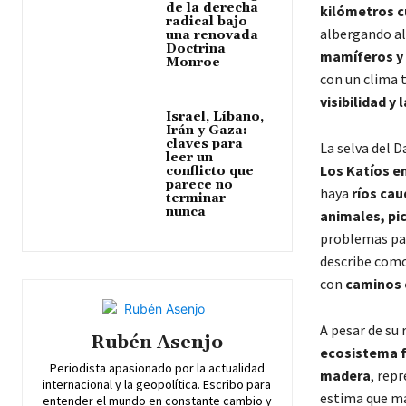
de la derecha
kilómetros 
radical bajo
albergando a
una renovada
Doctrina
mamíferos y 
Monroe
con un clima t
visibilidad y
Israel, Líbano,
Irán y Gaza:
claves para
La selva del D
leer un
Los Katíos e
conflicto que
parece no
haya
ríos cau
terminar
nunca
animales, pi
problemas par
describe como
con
caminos 
A pesar de su
Rubén Asenjo
ecosistema f
Periodista apasionado por la actualidad
madera
, rep
internacional y la geopolítica. Escribo para
estima que má
entender el mundo en constante cambio y