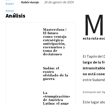
26 de agosto de 2024
Rubén Asenjo
Análisis
Masterclass |
El futuro
como ventaja
esta ruta es
estratégica:
anticipación,
escenarios y
toma de
decisiones
El Tapón del 
largo de la 
intransitabl
Sudán: el
rostro
no está con
olvidado de la
guerra
entre Sudamér
Estimación del Tap
La
«trumpización»
de América
Este lugar a
Latina: el auge