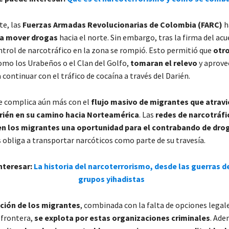
e, las
Fuerzas Armadas Revolucionarias de Colombia (FARC)
h
ra mover drogas
hacia el norte. Sin embargo, tras la firma del ac
ontrol de narcotráfico en la zona se rompió. Esto permitió que
otr
como los Urabeños o el Clan del Golfo,
tomaran el relevo
y aprove
 continuar con el tráfico de cocaína a través del Darién.
se complica aún más con el
flujo masivo de migrantes que atravi
rién en su camino hacia Norteamérica
. Las
redes de narcotráfi
n los migrantes una oportunidad para el contrabando de dro
 obliga a transportar narcóticos como parte de su travesía.
interesar:
La historia del narcoterrorismo, desde las guerras de
grupos yihadistas
ción de los migrantes
, combinada con la falta de opciones legal
 frontera,
se explota por estas organizaciones criminales
. Ade