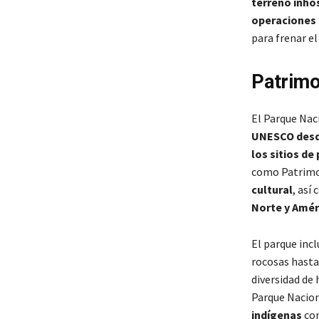
terreno inhós
operaciones 
para frenar el
Patrimo
El Parque Nac
UNESCO desd
los sitios d
como Patrimon
cultural
, así
Norte y Amér
El parque inc
rocosas hasta
diversidad de 
Parque Nacion
indígenas
com