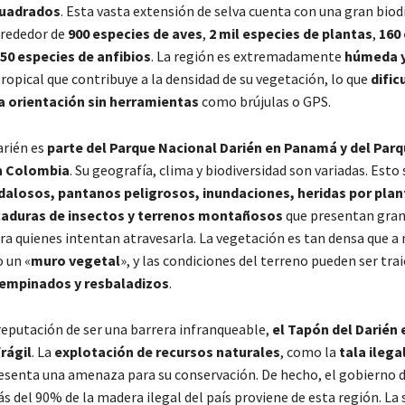
cuadrados
. Esta vasta extensión de selva cuenta con una gran biod
lrededor de
900 especies de aves
,
2 mil especies de plantas
,
160
50 especies de anfibios
. La región es extremadamente
húmeda y
ropical que contribuye a la densidad de su vegetación, lo que
dific
 la orientación sin herramientas
como brújulas o GPS.
arién es
parte del Parque Nacional Darién en Panamá y del Par
n Colombia
. Su geografía, clima y biodiversidad son variadas. Est
dalosos, pantanos peligrosos, inundaciones, heridas por plan
caduras de insectos y terrenos montañosos
que presentan gran
a quienes intentan atravesarla. La vegetación es tan densa que a
 un «
muro vegetal
», y las condiciones del terreno pueden ser tra
empinados y resbaladizos
.
 reputación de ser una barrera infranqueable,
el Tapón del Darién 
rágil
. La
explotación de recursos naturales
, como la
tala ilega
resenta una amenaza para su conservación. De hecho, el gobierno
s del 90% de la madera ilegal del país proviene de esta región
. La