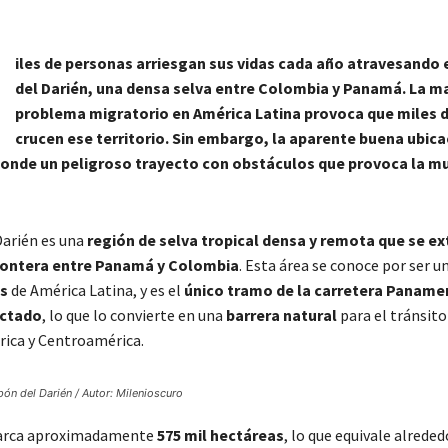
M
iles de personas arriesgan sus vidas cada año atravesando 
del Darién, una densa selva entre Colombia y Panamá. La m
problema migratorio en América Latina provoca que miles 
crucen ese territorio. Sin embargo, la aparente buena ubica
conde un peligroso trayecto con obstáculos que provoca la mu
Darién es una
región de selva tropical densa y remota que se ex
frontera entre Panamá y Colombia
. Esta área se conoce por ser u
es
de América Latina, y es el
único tramo de la carretera Paname
ectado
, lo que lo convierte en una
barrera natural
para el tránsito
ica y Centroamérica.
ón del Darién / Autor: Milenioscuro
barca aproximadamente
575 mil hectáreas
, lo que equivale alrede