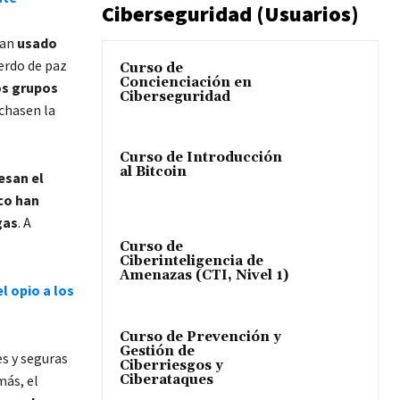
Ciberseguridad (Usuarios)
an
usado
uerdo de paz
Curso de
Concienciación en
os grupos
Ciberseguridad
chasen la
Curso de Introducción
al Bitcoin
esan el
co han
gas
. A
Curso de
Ciberinteligencia de
Amenazas (CTI, Nivel 1)
l opio a los
Curso de Prevención y
Gestión de
es y seguras
Ciberriesgos y
Ciberataques
más, el