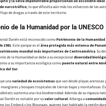
pito y la selva impenetrable proporcionan un escondite ideal 
de narcotráfico
, lo que dificulta aún más los esfuerzos de las au
 flujo de drogas a través de este territorio.
nio de la Humanidad por la UNESCO
ional Darién está reconocido como
Patrimonio de la Humanidad 
e 1981
. Este parque es el
área protegida más extensa de Panam
e patrimonio mundial más importantes de Centroamérica
. Su d
io de la Humanidad se debe a su excepcional
diversidad biológi
 como a su importancia ecológica como
puente natural entre Amé
ica del Sur
.
luye una
variedad de ecosistemas
que van desde playas arenosas 
 manglares y bosques tropicales de tierras bajas y montañosas. E
hábitats sustenta una rica biodiversidad. Además de su riqueza natu
al Darién es notable por su
valor cultural
. Alberga a
comunidad
o los Emberá y los Wounaan, quienes han habitado la región dura