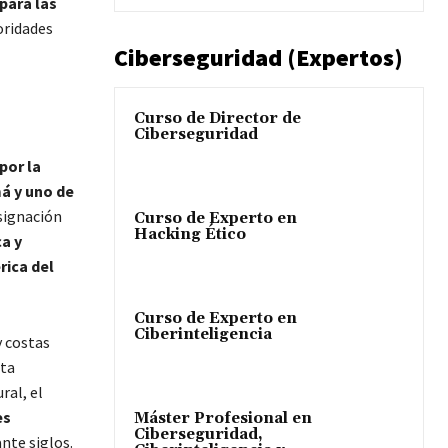
para las
toridades
Ciberseguridad (Expertos)
Curso de Director de
Ciberseguridad
por la
á y uno de
esignación
Curso de Experto en
Hacking Ético
ca y
rica del
Curso de Experto en
Ciberinteligencia
y costas
sta
ral, el
es
Máster Profesional en
Ciberseguridad,
nte siglos.