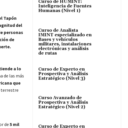
Curso de HUMINT:
Inteligencia de Fuentes
Humanas (Nivel 1)
el Tapón
agnitud del
Curso de Analista
de personas
IMINT especializado en
ción de
Bases y vehículos
militares, instalaciones
erte.
electrónicas y análisis
de rutas
tiende a lo
Curso de Experto en
Prospectiva y Análisis
na de las más
Estratégico (Nivel 3)
ricana que
 terrestre
Curso Avanzado de
Prospectiva y Análisis
Estratégico (Nivel 2)
dor de
5 mil
Curso de Experto en