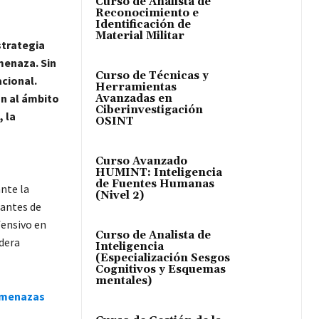
Curso de Analista de
Reconocimiento e
Identificación de
Material Militar
strategia
menaza. Sin
Curso de Técnicas y
acional.
Herramientas
an al ámbito
Avanzadas en
Ciberinvestigación
 la
OSINT
Curso Avanzado
HUMINT: Inteligencia
de Fuentes Humanas
ante la
(Nivel 2)
antes de
fensivo en
Curso de Analista de
idera
Inteligencia
(Especialización Sesgos
Cognitivos y Esquemas
mentales)
 Amenazas