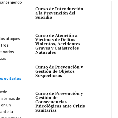
 manteniendo
Curso de Introducción
a la Prevención del
Suicidio
Curso de Atención a
 los ataques
Víctimas de Delitos
Violentos, Accidentes
otros
Graves y Catástrofes
cenarios
Naturales
rzas
Curso de Prevención y
Gestión de Objetos
Sospechosos
s evitarlos
uede
Curso de Prevención y
Gestión de
 sistemas de
Consecuencias
 en un
Psicológicas ante Crisis
Sanitarias
ante la