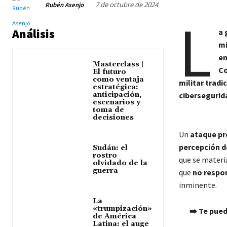
7 de octubre de 2024
Rubén Asenjo
L
Análisis
a 
mi
em
Masterclass |
Co
El futuro
como ventaja
militar trad
estratégica:
anticipación,
cibersegurid
escenarios y
toma de
decisiones
Un
ataque pr
percepción 
Sudán: el
rostro
que se materia
olvidado de la
guerra
que
no respon
inminente.
La
«trumpización»
➡️ Te pued
de América
Latina: el auge