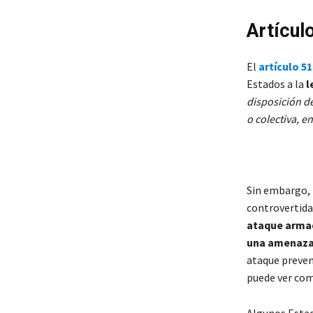
Artícul
El
artículo 5
Estados a la
l
disposición d
o colectiva, 
Sin embargo, 
controvertida.
ataque armad
una amenaza 
ataque preven
puede ver com