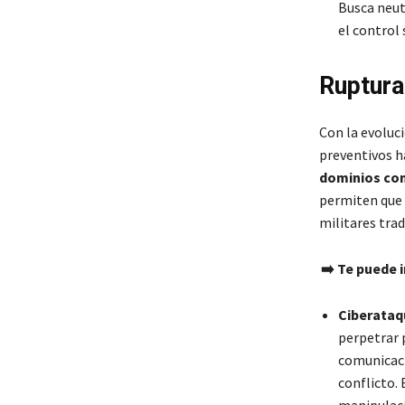
Busca neut
el control 
Ruptura
Con la evoluci
preventivos ha
dominios com
permiten que 
militares tra
➡️ Te puede 
Ciberataq
perpetrar 
comunicaci
conflicto.