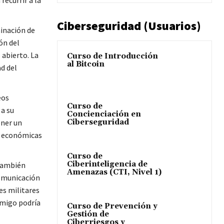
recurrir a la
Ciberseguridad (Usuarios)
minación de
ón del
 abierto. La
Curso de Introducción
al Bitcoin
d del
eos
Curso de
 a su
Concienciación en
Ciberseguridad
ener un
es económicas
Curso de
Ciberinteligencia de
 también
Amenazas (CTI, Nivel 1)
comunicación
es militares
emigo podría
Curso de Prevención y
Gestión de
Ciberriesgos y