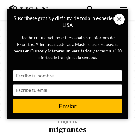
Suscríbete gratis y disfruta de toda la experiencia
LISA
Recibe en tu email boletines, análisis e informes de
Expertos. Además, accederás a Masterclass exclusivas,
becas en Cursos y Másteres universitarios y acceso a +120
ofertas de trabajo cada semana.
Type
your
name
Type
your
email
Enviar
ETIQUETA
migrantes