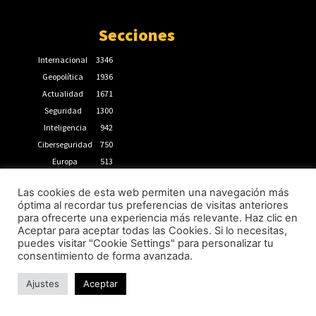
Secciones
Internacional
3346
Geopolítica
1936
Actualidad
1671
Seguridad
1300
Inteligencia
942
Ciberseguridad
750
Europa
513
Tecnología
333
Las cookies de esta web permiten una navegación más
Oriente medio
294
óptima al recordar tus preferencias de visitas anteriores
América del Norte
284
para ofrecerte una experiencia más relevante. Haz clic en
DDHH
267
Aceptar para aceptar todas las Cookies. Si lo necesitas,
puedes visitar "Cookie Settings" para personalizar tu
Terrorismo
266
consentimiento de forma avanzada.
Destacado
264
Ajustes
Aceptar
📩Suscríbete gratis