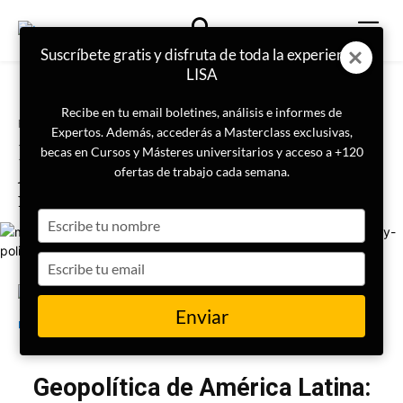
Suscríbete gratis y disfruta de toda la experiencia
LISA
Recibe en tu email boletines, análisis e informes de
Portada
Inteligencia
Expertos. Además, accederás a Masterclass exclusivas,
Masterclass | Geopolítica de
becas en Cursos y Másteres universitarios y acceso a +120
América Latina: tensiones
ofertas de trabajo cada semana.
internas y política exterior
Type
your
name
Type
your
email
7 de marzo de 2024
LISA Institute
Enviar
Geopolítica de América Latina: