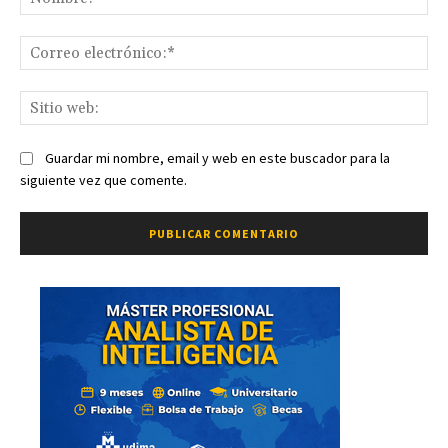
Co
ele
Sit
we
Guardar mi nombre, email y web en este buscador para la
siguiente vez que comente.