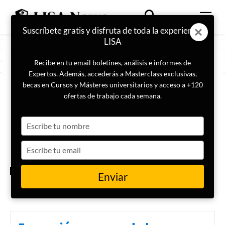
Suscríbete gratis y disfruta de toda la experiencia
LISA
Recibe en tu email boletines, análisis e informes de
Expertos. Además, accederás a Masterclass exclusivas,
becas en Cursos y Másteres universitarios y acceso a +120
ETIQUETA
directivos de seguridad
ofertas de trabajo cada semana.
Type
Entrevista a Daniel Villegas,
fundador de LISA Institute, en
your
la revista de ADSI
name
Type
your
email
INTERNACIONAL
Enviar