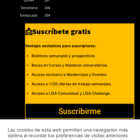
DDHH
267
Terrorismo
266
Destacado
264
📩Suscríbete gratis
Ventajas exclusivas para suscriptores:
Boletines semanales y prospectivos.
Becas en Cursos y Másteres universitarios.
Acceso exclusivo a Masterclass y Eventos.
Acceso a +120 ofertas de trabajo semanales.
Acceso a LISA Comunidad y LISA Challenge.
Suscribirme
Las cookies de esta web permiten una navegación más
óptima al recordar tus preferencias de visitas anteriores