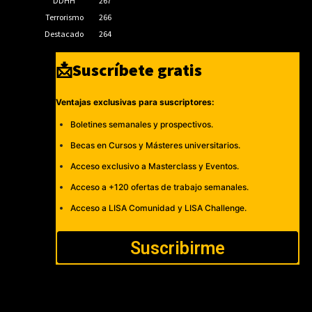
DDHH
267
Terrorismo
266
Destacado
264
📩Suscríbete gratis
Ventajas exclusivas para suscriptores:
Boletines semanales y prospectivos.
Becas en Cursos y Másteres universitarios.
Acceso exclusivo a Masterclass y Eventos.
Acceso a +120 ofertas de trabajo semanales.
Acceso a LISA Comunidad y LISA Challenge.
Suscribirme