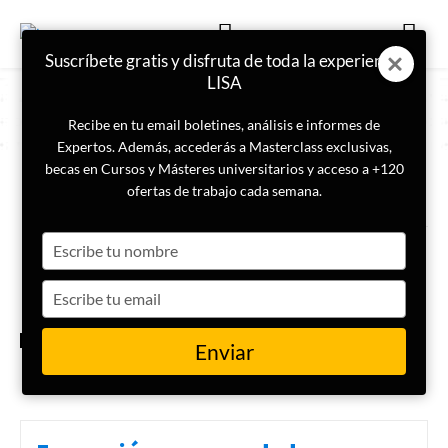
Suscríbete gratis y disfruta de toda la experiencia
LISA
Recibe en tu email boletines, análisis e informes de
Expertos. Además, accederás a Masterclass exclusivas,
becas en Cursos y Másteres universitarios y acceso a +120
ETIQUETA
Ekrem Imamoglu
ofertas de trabajo cada semana.
Type
¿Qué implicaciones tiene la
condena al presidente de
your
Estambul, Ekrem Imamoglu?
name
Type
your
email
DDHH
Enviar