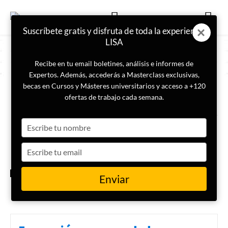
Suscríbete gratis y disfruta de toda la experiencia
LISA
Recibe en tu email boletines, análisis e informes de
Expertos. Además, accederás a Masterclass exclusivas,
becas en Cursos y Másteres universitarios y acceso a +120
ETIQUETA
Esquema Nacional de Seguridad
ofertas de trabajo cada semana.
Type
España publica un nuevo
Informe Nacional del Estado de
your
Seguridad
name
Type
your
email
CIBERSEGURIDAD
Enviar