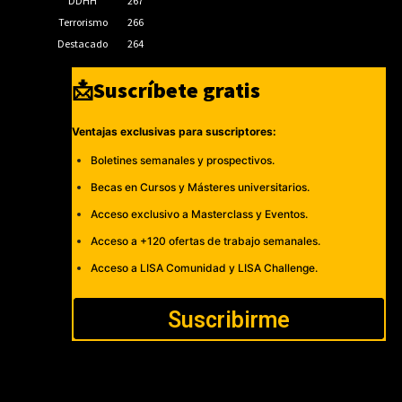
DDHH
267
Terrorismo
266
Destacado
264
📩Suscríbete gratis
Ventajas exclusivas para suscriptores:
Boletines semanales y prospectivos.
Becas en Cursos y Másteres universitarios.
Acceso exclusivo a Masterclass y Eventos.
Acceso a +120 ofertas de trabajo semanales.
Acceso a LISA Comunidad y LISA Challenge.
Suscribirme