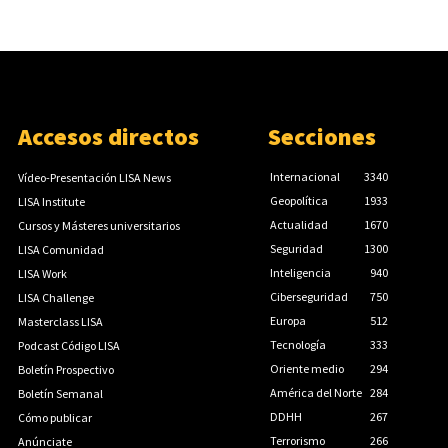
Accesos directos
Secciones
Internacional
3340
Vídeo-Presentación LISA News
Geopolítica
1933
LISA Institute
Actualidad
1670
Cursos y Másteres universitarios
Seguridad
1300
LISA Comunidad
Inteligencia
940
LISA Work
Ciberseguridad
750
LISA Challenge
Europa
512
Masterclass LISA
Tecnología
333
Podcast Código LISA
Oriente medio
294
Boletín Prospectivo
América del Norte
284
Boletín Semanal
DDHH
267
Cómo publicar
Terrorismo
266
Anúnciate