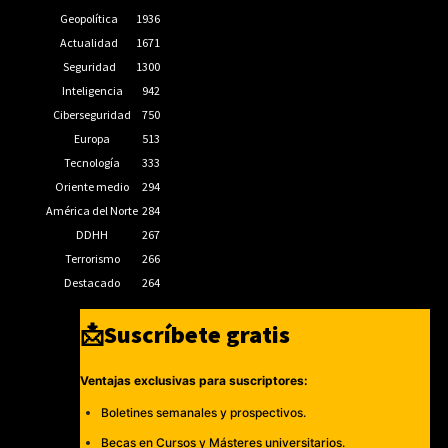
Geopolítica
1936
Actualidad
1671
Seguridad
1300
Inteligencia
942
Ciberseguridad
750
Europa
513
Tecnología
333
Oriente medio
294
América del Norte
284
DDHH
267
Terrorismo
266
Destacado
264
📩Suscríbete gratis
Ventajas exclusivas para suscriptores:
Boletines semanales y prospectivos.
Becas en Cursos y Másteres universitarios.