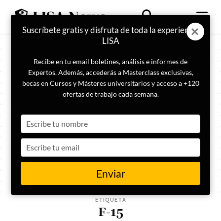
Suscríbete gratis y disfruta de toda la experiencia
LISA
Recibe en tu email boletines, análisis e informes de
Expertos. Además, accederás a Masterclass exclusivas,
becas en Cursos y Másteres universitarios y acceso a +120
ofertas de trabajo cada semana.
Type
your
name
Type
your
email
Enviar
ETIQUETA
F-15