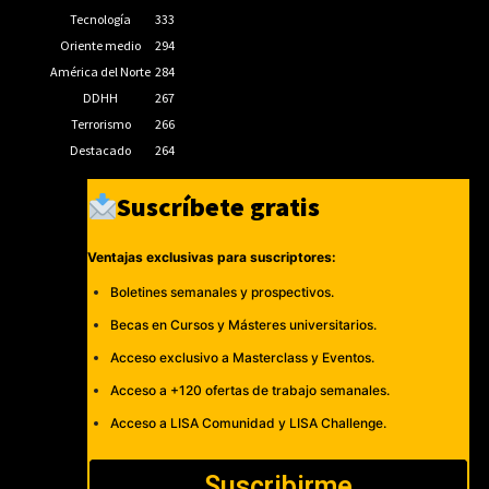
Tecnología
333
Oriente medio
294
América del Norte
284
DDHH
267
Terrorismo
266
Destacado
264
Suscríbete gratis
Ventajas exclusivas para suscriptores:
Boletines semanales y prospectivos.
Becas en Cursos y Másteres universitarios.
Acceso exclusivo a Masterclass y Eventos.
Acceso a +120 ofertas de trabajo semanales.
Acceso a LISA Comunidad y LISA Challenge.
Suscribirme