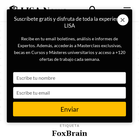
Suscríbete gratis y disfruta de toda la experiencia
LISA
Recibe en tu email boletines, análisis e informes de
Expertos. Además, accederás a Masterclass exclusivas,
becas en Cursos y Másteres universitarios y acceso a +120
ofertas de trabajo cada semana.
Type
your
name
Type
your
email
Enviar
ETIQUETA
FoxBrain