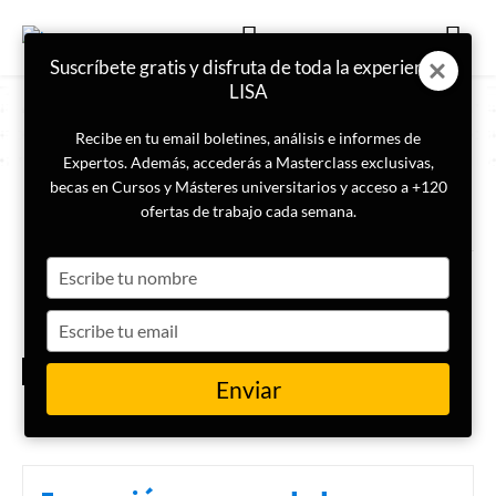
Suscríbete gratis y disfruta de toda la experiencia
LISA
Recibe en tu email boletines, análisis e informes de
Expertos. Además, accederás a Masterclass exclusivas,
becas en Cursos y Másteres universitarios y acceso a +120
ETIQUETA
fraude en línea
ofertas de trabajo cada semana.
Type
¿Cómo protegerte contra el
robo de identidad en línea?
your
name
Type
your
MES
email
CIBERSEGURIDAD
Enviar