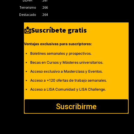
DDHH
267
Terrorismo
266
Destacado
264
📩Suscríbete gratis
Ventajas exclusivas para suscriptores:
Boletines semanales y prospectivos.
Becas en Cursos y Másteres universitarios.
Acceso exclusivo a Masterclass y Eventos.
Acceso a +120 ofertas de trabajo semanales.
Acceso a LISA Comunidad y LISA Challenge.
Suscribirme