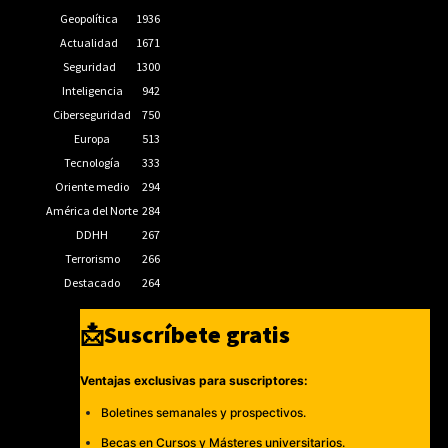
Geopolítica
1936
Actualidad
1671
Seguridad
1300
Inteligencia
942
Ciberseguridad
750
Europa
513
Tecnología
333
Oriente medio
294
América del Norte
284
DDHH
267
Terrorismo
266
Destacado
264
📩Suscríbete gratis
Ventajas exclusivas para suscriptores:
Boletines semanales y prospectivos.
Becas en Cursos y Másteres universitarios.