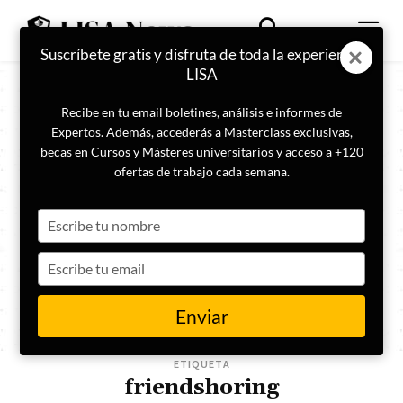
Suscríbete gratis y disfruta de toda la experiencia
LISA
Recibe en tu email boletines, análisis e informes de
Expertos. Además, accederás a Masterclass exclusivas,
becas en Cursos y Másteres universitarios y acceso a +120
ofertas de trabajo cada semana.
Type
your
name
Type
your
email
Enviar
ETIQUETA
friendshoring