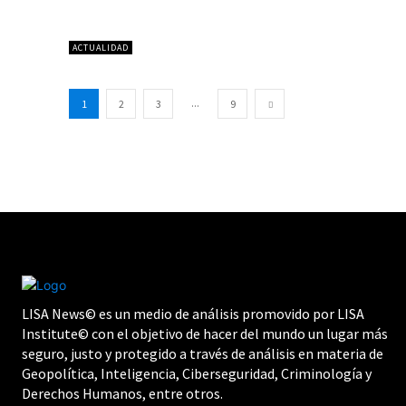
ACTUALIDAD
...
1
2
3
9
LISA News© es un medio de análisis promovido por LISA
Institute© con el objetivo de hacer del mundo un lugar más
seguro, justo y protegido a través de análisis en materia de
Geopolítica, Inteligencia, Ciberseguridad, Criminología y
Derechos Humanos, entre otros.