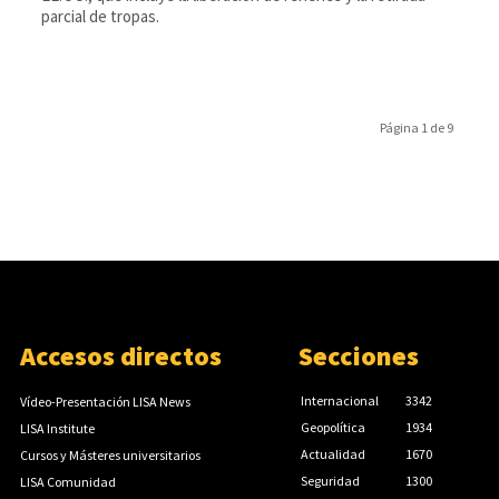
parcial de tropas.
Página 1 de 9
Accesos directos
Secciones
Internacional
3342
Vídeo-Presentación LISA News
Geopolítica
1934
LISA Institute
Actualidad
1670
Cursos y Másteres universitarios
Seguridad
1300
LISA Comunidad