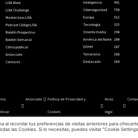
Inteligencia
941
LISA Work
Ciberseguridad
750
LISA Challenge
Europa
512
Masterclass LISA
Tecnología
333
Podcast Código LISA
Oriente medio
294
Boletín Prospectivo
América del Norte
284
Boletín Semanal
DDHH
267
Cómo publicar
Terrorismo
266
Anúnciate
Destacado
264
Contacto
ómo
Anúnciate
Política de Privacidad y
Aviso
Conta
blicar
Cookies
legal
LISA News©. Creative Commons BY-NC-ND.
al recordar tus preferencias de visitas anteriores para ofrecert
odas las Cookies. Si lo necesitas, puedes visitar "Cookie Setting