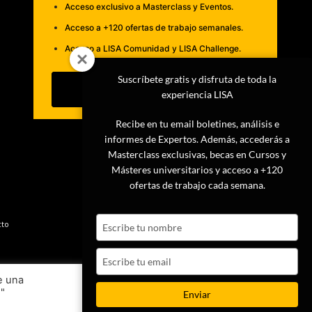
Acceso exclusivo a Masterclass y Eventos.
Acceso a +120 ofertas de trabajo semanales.
Acceso a LISA Comunidad y LISA Challenge.
Suscríbete gratis y disfruta de toda la
Suscribirme
experiencia LISA
Recibe en tu email boletines, análisis e
informes de Expertos. Además, accederás a
Masterclass exclusivas, becas en Cursos y
Másteres universitarios y acceso a +120
ofertas de trabajo cada semana.
Type
cto
your
name
Type
your
e una
email
s"
Ajustes
Aceptar
Enviar