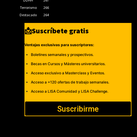
DDHH
267
Terrorismo
266
Destacado
264
📩Suscríbete gratis
Ventajas exclusivas para suscriptores:
Boletines semanales y prospectivos.
Becas en Cursos y Másteres universitarios.
Acceso exclusivo a Masterclass y Eventos.
Acceso a +120 ofertas de trabajo semanales.
Acceso a LISA Comunidad y LISA Challenge.
Suscribirme