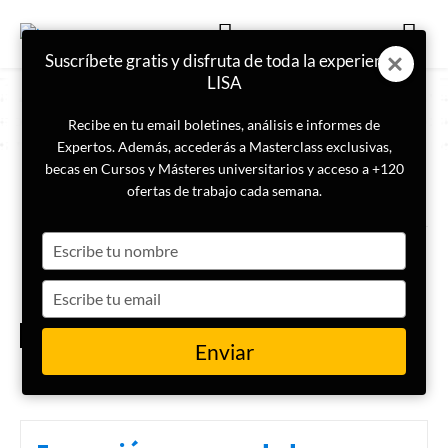
Suscríbete gratis y disfruta de toda la experiencia
LISA
Recibe en tu email boletines, análisis e informes de
Expertos. Además, accederás a Masterclass exclusivas,
becas en Cursos y Másteres universitarios y acceso a +120
ETIQUETA
gestión de identidades
ofertas de trabajo cada semana.
Type
Ciberseguridad: qué es, tipos y
amenazas actuales
your
name
Type
your
MES
email
CIBERSEGURIDAD
Enviar