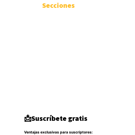
Secciones
Internacional
3344
Geopolítica
1935
Actualidad
1670
Seguridad
1300
Inteligencia
941
Ciberseguridad
750
Europa
512
Tecnología
333
Oriente medio
294
América del Norte
284
DDHH
267
Terrorismo
266
Destacado
264
📩Suscríbete gratis
Ventajas exclusivas para suscriptores: