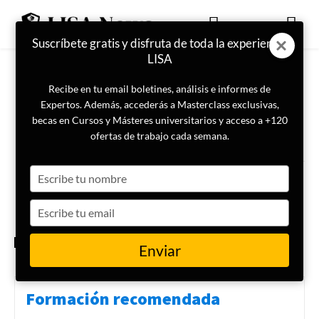
Suscríbete gratis y disfruta de toda la experiencia
LISA
Recibe en tu email boletines, análisis e informes de
Expertos. Además, accederás a Masterclass exclusivas,
becas en Cursos y Másteres universitarios y acceso a +120
ETIQUETA
Guerrillas
ofertas de trabajo cada semana.
Type
Las organizaciones criminales
más violentas del mundo y sus
your
zonas de control
name
Type
your
email
CRIMINOLOGÍA
Enviar
Formación recomendada