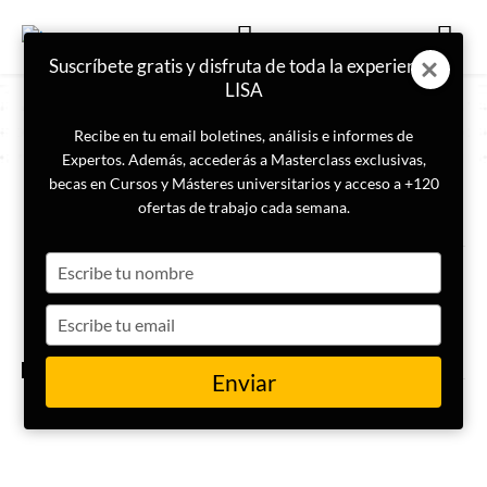
Suscríbete gratis y disfruta de toda la experiencia
LISA
Recibe en tu email boletines, análisis e informes de
Expertos. Además, accederás a Masterclass exclusivas,
becas en Cursos y Másteres universitarios y acceso a +120
ETIQUETA
Hambre
ofertas de trabajo cada semana.
Type
Agenda 2030: avances y metas
pendientes
your
name
Type
your
email
INTERNACIONAL
Enviar
Qué está pasando en Sudán en
2026