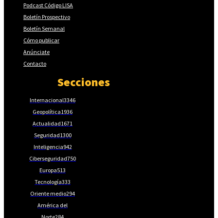
Podcast Código LISA
Boletín Prospectivo
Boletín Semanal
Cómo publicar
Anúnciate
Contacto
Secciones
Internacional
3346
Geopolítica
1936
Actualidad
1671
Seguridad
1300
Inteligencia
942
Ciberseguridad
750
Europa
513
Tecnología
333
Oriente medio
294
América del
Norte
284