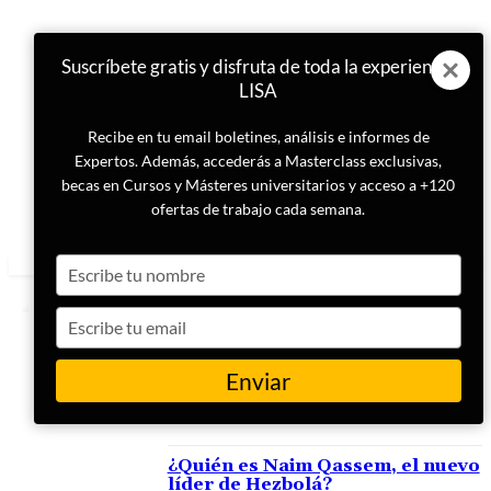
Suscríbete gratis y disfruta de toda la experiencia
LISA
Recibe en tu email boletines, análisis e informes de
Expertos. Además, accederás a Masterclass exclusivas,
becas en Cursos y Másteres universitarios y acceso a +120
ofertas de trabajo cada semana.
Type
your
name
Type
your
email
Enviar
ETIQUETA
Hasán Nasralá
¿Quién es Naim Qassem, el nuevo
líder de Hezbolá?