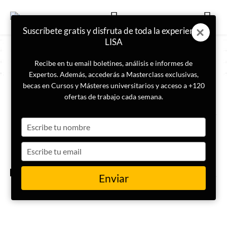
Suscríbete gratis y disfruta de toda la experiencia
LISA
Recibe en tu email boletines, análisis e informes de
Expertos. Además, accederás a Masterclass exclusivas,
becas en Cursos y Másteres universitarios y acceso a +120
ETIQUETA
IA
ofertas de trabajo cada semana.
Type
China pone en órbita su
primera red de satélites de
your
computación espacial
name
Type
your
email
ACTUALIDAD
Enviar
Estados Unidos prohíbe por ley
la difusión de desnudos con IA