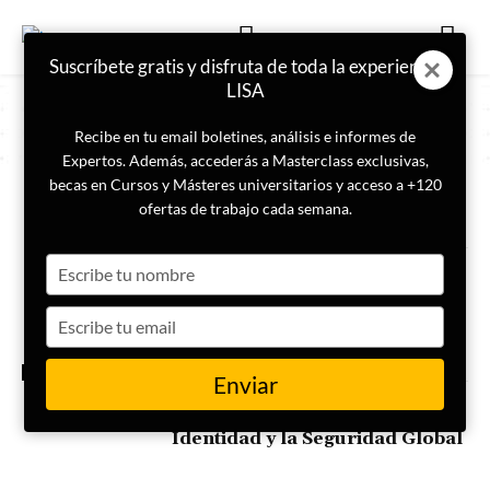
Suscríbete gratis y disfruta de toda la experiencia
LISA
Recibe en tu email boletines, análisis e informes de
Expertos. Además, accederás a Masterclass exclusivas,
becas en Cursos y Másteres universitarios y acceso a +120
ETIQUETA
identidad
ofertas de trabajo cada semana.
Type
Tu mapa está cambiando: la
demografía es el arma secreta
your
que redefinirá tu cultura y tu
name
Type
futuro
your
email
INTERNACIONAL
Enviar
C1b3rWall 2025: Forjando un
Escudo Digital para la
Identidad y la Seguridad Global