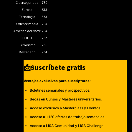
Ciberseguridad
750
Europa
513
Tecnología
333
Oriente medio
294
América del Norte
284
DDHH
267
Terrorismo
266
Destacado
264
📩Suscríbete gratis
Ventajas exclusivas para suscriptores:
Boletines semanales y prospectivos.
Becas en Cursos y Másteres universitarios.
Acceso exclusivo a Masterclass y Eventos.
Acceso a +120 ofertas de trabajo semanales.
Acceso a LISA Comunidad y LISA Challenge.