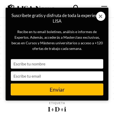
Suscríbete gratis y disfruta de toda la experiencia
LISA
Recibe en tu email boletines, análisis e informes de
Expertos. Además, accederás a Masterclass exclusivas,
becas en Cursos y Másteres universitarios y acceso a +120
ofertas de trabajo cada semana.
Type
your
name
Type
your
email
Enviar
ETIQUETA
I+D+i