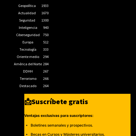
Geopolítica
1933
Actualidad
1670
Seguridad
1300
Inteligencia
940
Ciberseguridad
750
Europa
512
Tecnología
333
Oriente medio
294
América del Norte
284
DDHH
267
Terrorismo
266
Destacado
264
📩Suscríbete gratis
Ventajas exclusivas para suscriptores:
Boletines semanales y prospectivos.
Becas en Cursos y Másteres universitarios.