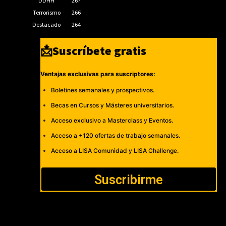
DDHH
267
Terrorismo
266
Destacado
264
📩Suscríbete gratis
Ventajas exclusivas para suscriptores:
Boletines semanales y prospectivos.
Becas en Cursos y Másteres universitarios.
Acceso exclusivo a Masterclass y Eventos.
Acceso a +120 ofertas de trabajo semanales.
Acceso a LISA Comunidad y LISA Challenge.
Suscribirme