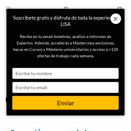
Suscríbete gratis y disfruta de toda la experiencia
LISA
Recibe en tu email boletines, análisis e informes de
Expertos. Además, accederás a Masterclass exclusivas,
becas en Cursos y Másteres universitarios y acceso a +120
ETIQUETA
Illuminati
ofertas de trabajo cada semana.
Type
Las 10 teorías de la
conspiración más populares
your
name
Type
your
email
ACTUALIDAD
Enviar