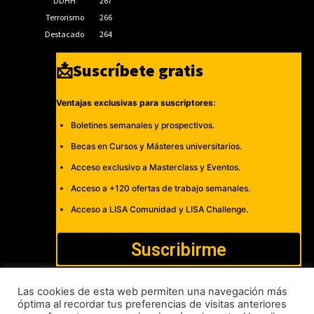
DDHH
267
Terrorismo
266
Destacado
264
📩Suscríbete gratis
Ventajas exclusivas para suscriptores:
Boletines semanales y prospectivos.
Becas en Cursos y Másteres universitarios.
Acceso exclusivo a Masterclass y Eventos.
Acceso a +120 ofertas de trabajo semanales.
Acceso a LISA Comunidad y LISA Challenge.
Suscribirme
Las cookies de esta web permiten una navegación más
óptima al recordar tus preferencias de visitas anteriores