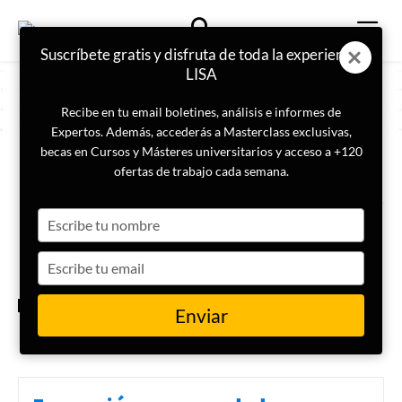
Suscríbete gratis y disfruta de toda la experiencia
LISA
Recibe en tu email boletines, análisis e informes de
Expertos. Además, accederás a Masterclass exclusivas,
becas en Cursos y Másteres universitarios y acceso a +120
ETIQUETA
influencia cultural
ofertas de trabajo cada semana.
Type
Los Cinco Cebos: raíces
imperiales en el poder de la
your
China contemporánea
name
Type
your
email
INTERNACIONAL
Enviar