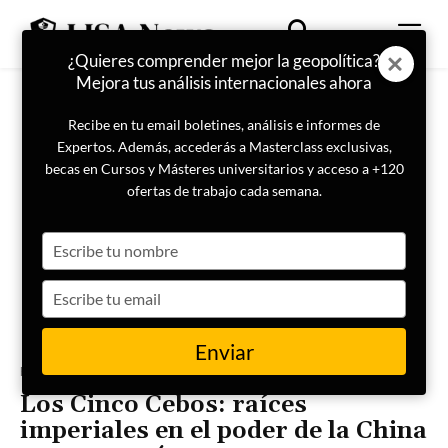
¿Quieres comprender mejor la geopolítica?
Mejora tus análisis internacionales ahora
Recibe en tu email boletines, análisis e informes de
Expertos. Además, accederás a Masterclass exclusivas,
becas en Cursos y Másteres universitarios y acceso a +120
ofertas de trabajo cada semana.
Type
your
name
Type
your
email
Enviar
Portada
Internacional
Los Cinco Cebos: raíces
imperiales en el poder de la China