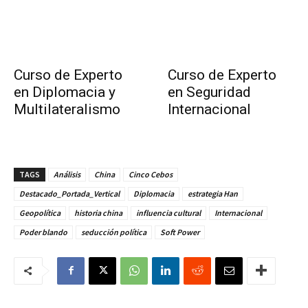
Curso de Experto
Curso de Experto
en Diplomacia y
en Seguridad
Multilateralismo
Internacional
TAGS
Análisis
China
Cinco Cebos
Destacado_Portada_Vertical
Diplomacia
estrategia Han
Geopolítica
historia china
influencia cultural
Internacional
Poder blando
seducción política
Soft Power