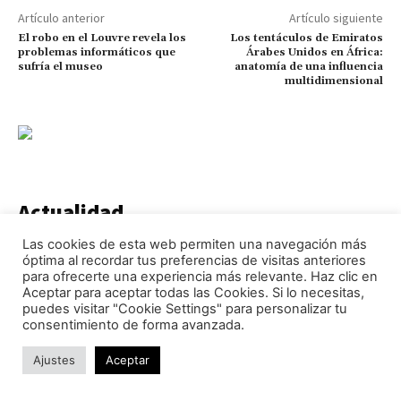
Artículo anterior
Artículo siguiente
El robo en el Louvre revela los
Los tentáculos de Emiratos
problemas informáticos que
Árabes Unidos en África:
sufría el museo
anatomía de una influencia
multidimensional
Actualidad
Las cookies de esta web permiten una navegación más
óptima al recordar tus preferencias de visitas anteriores
EEUU activa una
para ofrecerte una experiencia más relevante. Haz clic en
fuerza conjunta con
18 países de América
Aceptar para aceptar todas las Cookies. Si lo necesitas,
para combatir a los
puedes visitar "Cookie Settings" para personalizar tu
cárteles
consentimiento de forma avanzada.
Ajustes
Aceptar
¿Por qué Ceuta y
Melilla no son