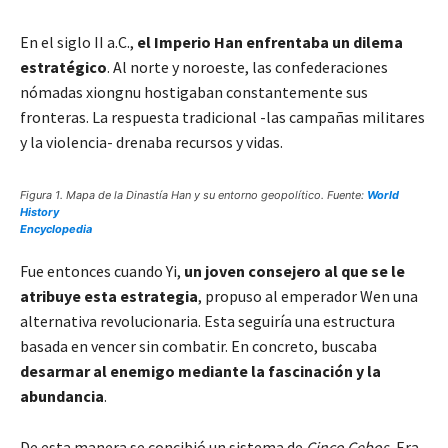
En el siglo II a.C.,
el Imperio Han enfrentaba un dilema
estratégico
. Al norte y noroeste, las confederaciones
nómadas xiongnu hostigaban constantemente sus
fronteras. La respuesta tradicional -las campañas militares
y la violencia- drenaba recursos y vidas.
Figura 1. Mapa de la Dinastía Han y su entorno geopolítico. Fuente:
World
History
Encyclopedia
Fue entonces cuando Yi,
un joven consejero al que se le
atribuye esta estrategia
, propuso al emperador Wen una
alternativa revolucionaria. Esta seguiría una estructura
basada en vencer sin combatir. En concreto, buscaba
desarmar al enemigo mediante la fascinación y la
abundancia
.
De esta manera se concibió un sistema de
Cinco Cebos.
Era