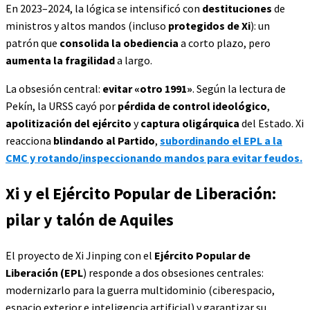
En 2023–2024, la lógica se intensificó con
destituciones
de
ministros y altos mandos (incluso
protegidos de Xi
): un
patrón que
consolida la obediencia
a corto plazo, pero
aumenta la fragilidad
a largo.
La obsesión central:
evitar «otro 1991»
. Según la lectura de
Pekín, la URSS cayó por
pérdida de control ideológico
,
apolitización del ejército
y
captura oligárquica
del Estado. Xi
reacciona
blindando al Partido
,
subordinando el EPL a la
CMC y rotando/inspeccionando mandos para evitar feudos.
Xi y el Ejército Popular de Liberación:
pilar y talón de Aquiles
El proyecto de Xi Jinping con el
Ejército Popular de
Liberación (EPL
) responde a dos obsesiones centrales:
modernizarlo para la guerra multidominio (ciberespacio,
espacio exterior e inteligencia artificial) y garantizar su