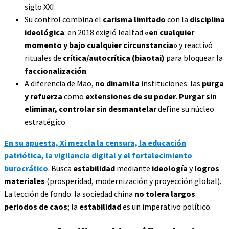
siglo XXI.
Su control combina el
carisma limitado
con la
disciplina
ideológica
: en 2018 exigió lealtad
«en cualquier
momento y bajo cualquier circunstancia»
y reactivó
rituales de
crítica/autocrítica (biaotai)
para bloquear la
faccionalización
.
A diferencia de Mao,
no dinamita
instituciones: las
purga
y refuerza
como
extensiones de su poder
.
Purgar sin
eliminar, controlar sin desmantelar
define su núcleo
estratégico.
En su apuesta, Xi mezcla la censura, la educación
patriótica, la vigilancia digital y el fortalecimiento
burocrático
. Busca
estabilidad
mediante
ideología
y
logros
materiales
(prosperidad, modernización y proyección global).
La lección de fondo: la sociedad china
no tolera largos
periodos de caos
; la
estabilidad
es un imperativo político.