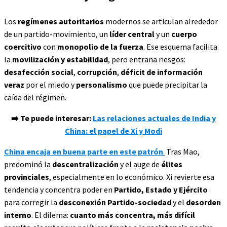
Los
regímenes autoritarios
modernos se articulan alrededor
de un partido-movimiento, un
líder central
y un
cuerpo
coercitivo
con
monopolio de la fuerza
. Ese esquema facilita
la
movilización y estabilidad
, pero entraña riesgos:
desafección social
,
corrupción
,
déficit de información
veraz
por el miedo y
personalismo
que puede precipitar la
caída del régimen.
➡️ Te puede interesar:
Las relaciones actuales de India y
China: el papel de Xi y Modi
China encaja en buena parte en este patrón
.
Tras Mao,
predominó la
descentralización
y el auge de
élites
provinciales
, especialmente en lo económico. Xi revierte esa
tendencia y concentra poder en
Partido, Estado y Ejército
para corregir la
desconexión Partido-sociedad
y el
desorden
interno
. El dilema:
cuanto más concentra, más difícil