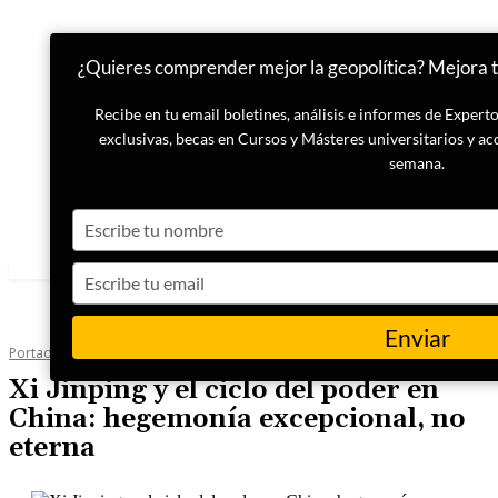
¿Quieres comprender mejor la geopolítica? Mejora tu
Recibe en tu email boletines, análisis e informes de Exper
exclusivas, becas en Cursos y Másteres universitarios y ac
semana.
Type
your
name
Type
your
email
Enviar
Portada
Internacional
Xi Jinping y el ciclo del poder en
China: hegemonía excepcional, no
eterna