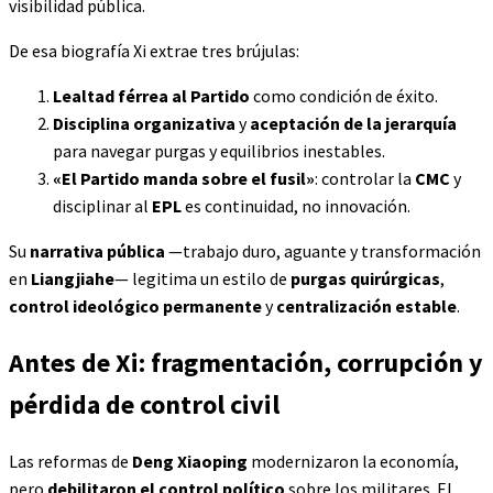
visibilidad pública.
De esa biografía Xi extrae tres brújulas:
Lealtad férrea al Partido
como condición de éxito.
Disciplina organizativa
y
aceptación de la jerarquía
para navegar purgas y equilibrios inestables.
«El Partido manda sobre el fusil»
: controlar la
CMC
y
disciplinar al
EPL
es continuidad, no innovación.
Su
narrativa pública
—trabajo duro, aguante y transformación
en
Liangjiahe
— legitima un estilo de
purgas quirúrgicas
,
control ideológico permanente
y
centralización estable
.
Antes de Xi: fragmentación, corrupción y
pérdida de control civil
Las reformas de
Deng Xiaoping
modernizaron la economía,
pero
debilitaron el control político
sobre los militares. El