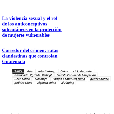
La violencia sexual y el rol
de los anticonceptivos
subcutáneos en la protección
de mujeres vulnerables
Corredor del crimen: rutas
clandestinas que controlan
Guatemala
TAGS
Asia
autoritarismo
China
ciclo del poder
Destacado_Portada_Vertical
Ejército Popular de Liberación
Geopolítica
Liderazgo
Partido Comunista chino
poder político
política china
régimen chino
Xi Jinping