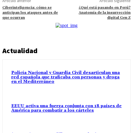
Artículo anterior
Artículo siguiente
Ciberinteligencia: cómo se
¿Qué está pasando en Perú?
anticipan los ataques antes de
Anatomía de la insurrección
que ocurran
digital Gen Z
Actualidad
Policía Nacional y Guardia Civil desarticulan una
red española que traficaba con personas y droga
en el Mediterráneo
EEUU activa una fuerza conjunta con 18 países de
América para combatir a los cárteles