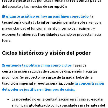
resulta ejecutar
sus políticas frente a la
resistencia pasiva
del aparato y las inercias de
corrupción
.
El gigante asiático es hoy un país hiperconectado
: la
tecnología digital
y la
información
permiten observar con
mayor claridad el funcionamiento interno del régimen, y
exponen también sus
fragilidades
cuando se proyecta hacia
fuera.
Ciclos históricos y visión del poder
Xi entiende la política china como ciclos
: fases de
centralización
seguidas de etapas de
dispersión
hacia las
provincias. Su proyecto
no surge de la nada
: bebe de la
tradición imperial y revolucionaria
, donde
la concentración
del poder se justifica en tiempos de crisis
.
La
novedad
no es la centralización en sí, sino su
escala
en un país
globalizado
con
capacidades materiales
del